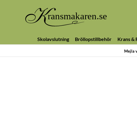
Skolavslutning
Bröllopstillbehör
Krans & F
Mejla 