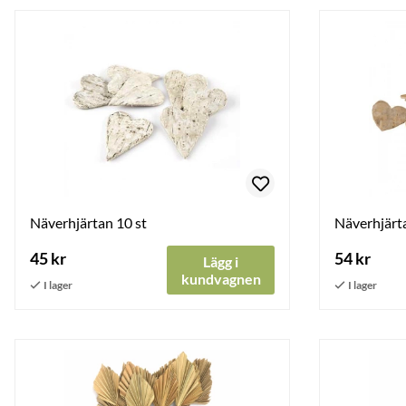
Näverhjärtan 10 st
Näverhjärta
45 kr
54 kr
Lägg i
kundvagnen