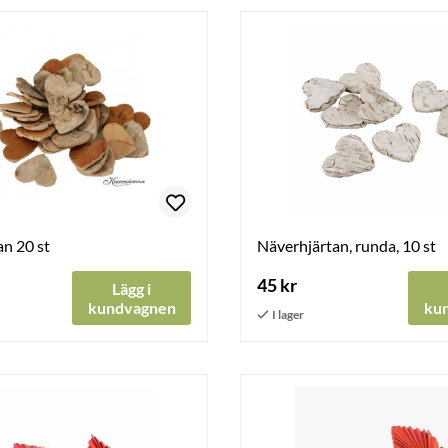
n 20 st
Näverhjärtan, runda, 10 st
45 kr
Lägg i
kundvagnen
ku