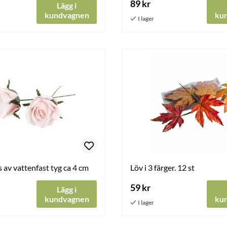
89 kr
Lägg i
kundvagnen
ku
s av vattenfast tyg ca 4 cm
Löv i 3 färger. 12 st
59 kr
Lägg i
kundvagnen
ku