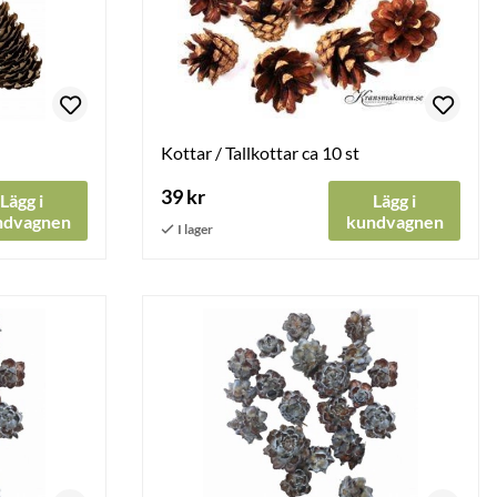
Kottar / Tallkottar ca 10 st
39 kr
Lägg i
Lägg i
ndvagnen
kundvagnen