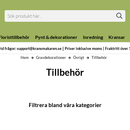
loristtillbehör
Pynt & dekorationer
Inredning
Kransar
|
vid frågor: support@kransmakaren.se
Priser inklusive moms | Fraktritt över
Hem
Gravdekorationer
Övrigt
Tillbehör
Tillbehör
Filtrera bland våra kategorier