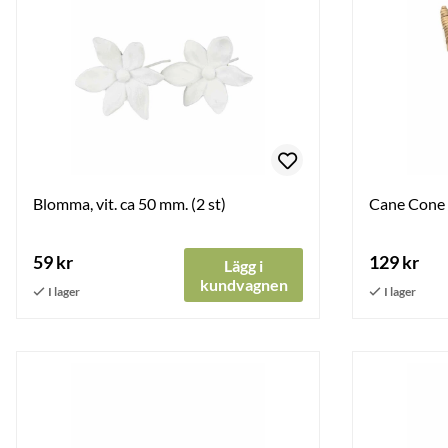
Blomma, vit. ca 50 mm. (2 st)
Cane Cone /
59 kr
129 kr
Lägg i
kundvagnen