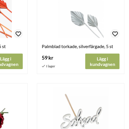
 st
Palmblad torkade, silverfärgade, 5 st
59 kr
Lägg i
Lägg i
ndvagnen
kundvagnen