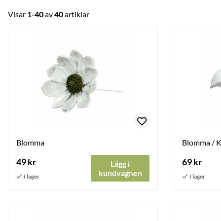
Visar
1-40
av
40
artiklar
Blomma
Blomma / Ka
49 kr
69 kr
Lägg i
kundvagnen