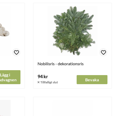
Nobilisris - dekorationsris
Lägg i
94 kr
ndvagnen
Bevaka