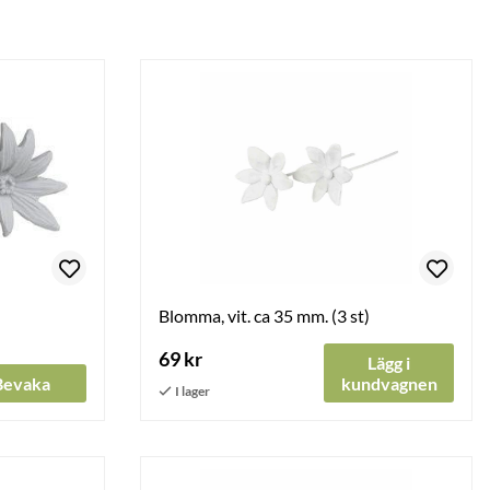
Blomma, vit. ca 35 mm. (3 st)
69 kr
Lägg i
Bevaka
kundvagnen