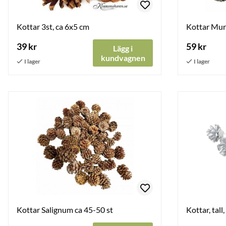
Kottar 3st, ca 6x5 cm
Kottar Muri
39 kr
59 kr
Lägg i
kundvagnen
Kottar Salignum ca 45-50 st
Kottar, tall,