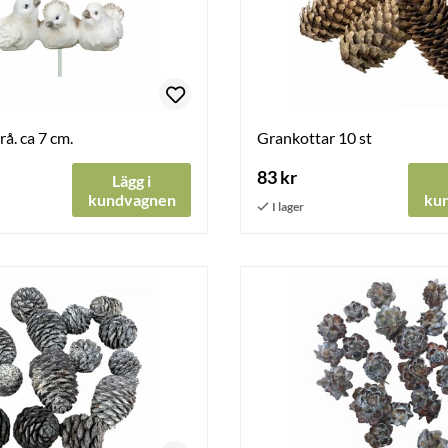
grå. ca 7 cm.
Grankottar 10 st
83 kr
Lägg i
kundvagnen
ku