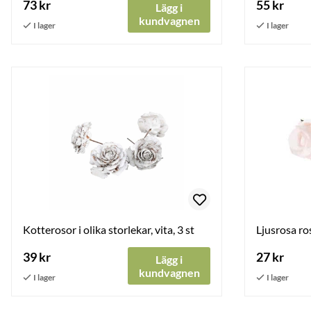
73 kr
55 kr
Lägg i
kundvagnen
Kotterosor i olika storlekar, vita, 3 st
Ljusrosa ro
39 kr
27 kr
Lägg i
kundvagnen