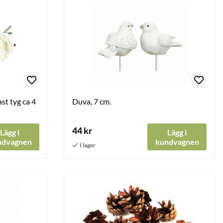
st tyg ca 4
Duva, 7 cm.
44 kr
Lägg i
Lägg i
ndvagnen
kundvagnen