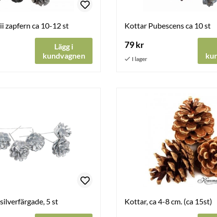
i zapfern ca 10-12 st
Kottar Pubescens ca 10 st
79 kr
Lägg i
kundvagnen
ku
 silverfärgade, 5 st
Kottar, ca 4-8 cm. (ca 15st)