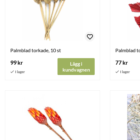
Palmblad torkade, 10 st
Palmblad to
99 kr
77 kr
Lägg i
kundvagnen