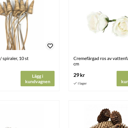
 spiraler, 10 st
Cremefärgad ros av vattenfa
cm
29 kr
Lägg i
kundvagnen
ku