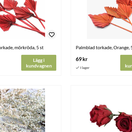
rkade, mörkröda, 5 st
Palmblad torkade, Orange, 5
69 kr
Lägg i
kundvagnen
ku