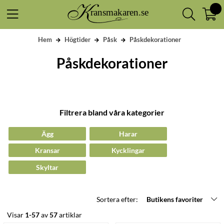
Hem
Högtider
Påsk
Påskdekorationer
Påskdekorationer
Filtrera bland våra kategorier
Ägg
Harar
Kransar
Kycklingar
Skyltar
Sortera efter:
Butikens favoriter
Visar
1-57
av
57
artiklar