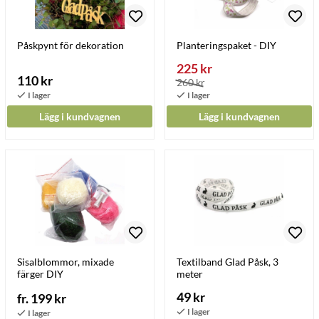
Påskpynt för dekoration
Planteringspaket - DIY
225 kr
110 kr
260 kr
Lägg i kundvagnen
Lägg i kundvagnen
Sisalblommor, mixade
Textilband Glad Påsk, 3
färger DIY
meter
49 kr
fr. 199 kr