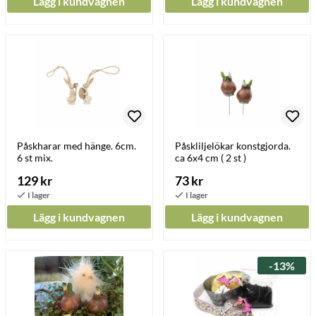
Lägg i kundvagnen
Lägg i kundvagnen
Påskharar med hänge. 6cm.
Påskliljelökar konstgjorda.
6 st mix.
ca 6x4 cm ( 2 st )
129 kr
73 kr
Lägg i kundvagnen
Lägg i kundvagnen
-13%