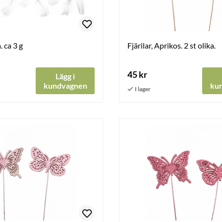
. ca 3 g
Fjärilar, Aprikos. 2 st olika.
45 kr
Lägg i
kundvagnen
ku