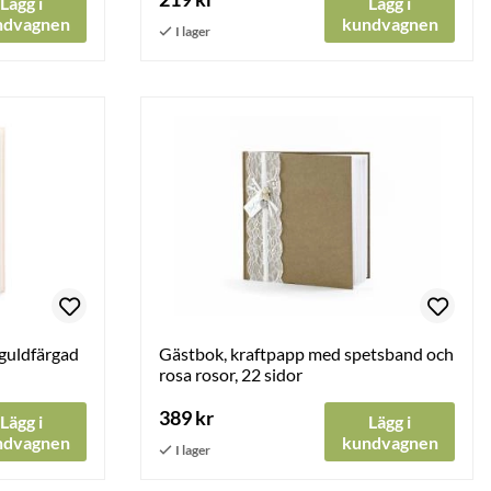
Lägg i
Lägg i
ndvagnen
kundvagnen
guldfärgad
Gästbok, kraftpapp med spetsband och
rosa rosor, 22 sidor
389 kr
Lägg i
Lägg i
ndvagnen
kundvagnen