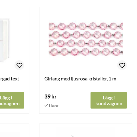
rgad text
Girlang med ljusrosa kristaller, 1 m
39 kr
Lägg i
Lägg i
ndvagnen
kundvagnen