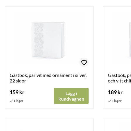
Gästbok, pärlvit med ornament i silver,
Gästbok, pä
22 sidor
och vitt ch
159 kr
189 kr
Lägg i
kundvagnen