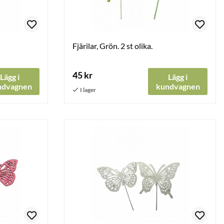
Fjärilar, Grön. 2 st olika.
45 kr
Lägg i
Lägg i
ndvagnen
kundvagnen