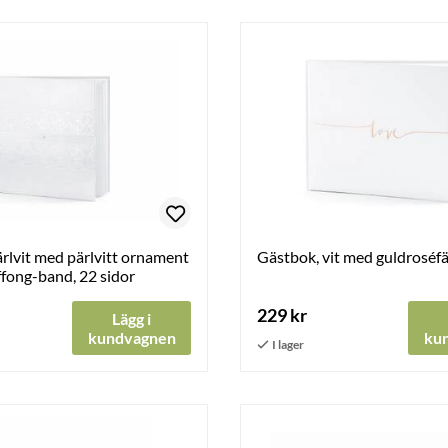
rlvit med pärlvitt ornament
Gästbok, vit med guldroséfä
iffong-band, 22 sidor
229 kr
Lägg i
kundvagnen
ku