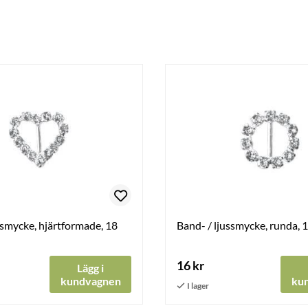
ssmycke, hjärtformade, 18
Band- / ljussmycke, runda, 
16 kr
Lägg i
kundvagnen
ku