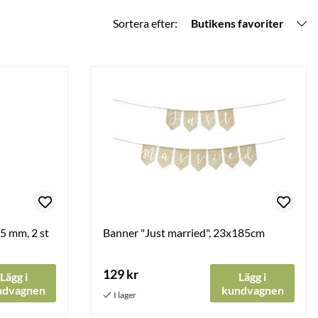
Sortera efter:
Butikens favoriter
15 mm, 2 st
Banner "Just married", 23x185cm
129 kr
Lägg i
Lägg i
ndvagnen
kundvagnen