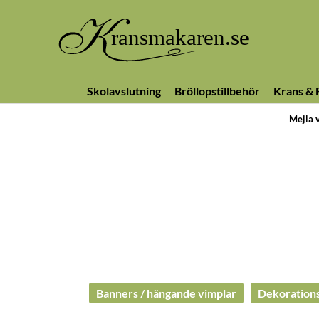
Skolavslutning
Bröllopstillbehör
Krans & F
Mejla 
Banners / hängande vimplar
Dekorations