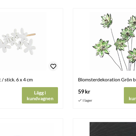
/ stick. 6 x 4 cm
Blomsterdekoration Grön b
59 kr
Lägg i
kundvagnen
ku