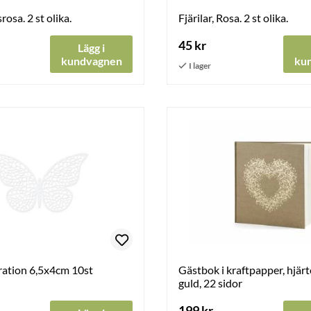
srosa. 2 st olika.
Fjärilar, Rosa. 2 st olika.
45 kr
Lägg i
kundvagnen
ku
ration 6,5x4cm 10st
Gästbok i kraftpapper, hjär
guld, 22 sidor
199 kr