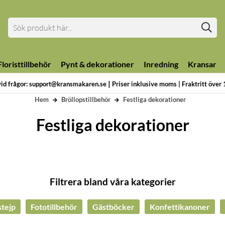
loristtillbehör
Pynt & dekorationer
Inredning
Kransar
|
vid frågor: support@kransmakaren.se
Priser inklusive moms | Fraktritt över
Hem
Bröllopstillbehör
Festliga dekorationer
Festliga dekorationer
Filtrera bland våra kategorier
tejp
Fototillbehör
Gästböcker
Konfettikanoner