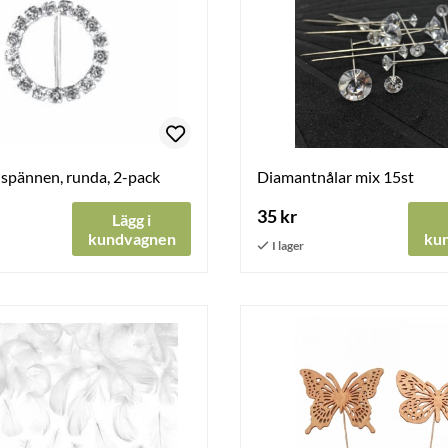
 spännen, runda, 2-pack
Diamantnålar mix 15st
35 kr
Lägg i
kundvagnen
ku