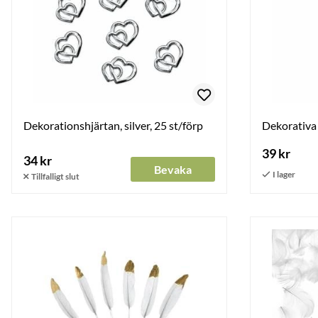
Dekorationshjärtan, silver, 25 st/förp
Dekorativa
39 kr
34 kr
Bevaka