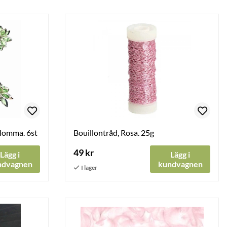
lomma. 6st
Bouillontråd, Rosa. 25g
49 kr
Lägg i
Lägg i
ndvagnen
kundvagnen