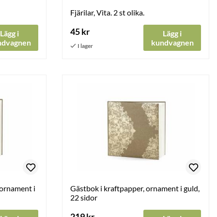
Fjärilar, Vita. 2 st olika.
45 kr
Lägg i
Lägg i
ndvagnen
kundvagnen
tornament i
Gästbok i kraftpapper, ornament i guld,
22 sidor
219 kr