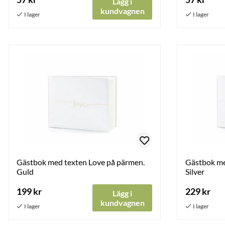
Lägg i
kundvagnen
Gästbok med texten Love på pärmen.
Gästbok me
Guld
Silver
199 kr
229 kr
Lägg i
kundvagnen