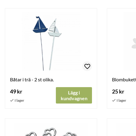
Båtar i trä - 2 st olika.
Blombukett 
49 kr
25 kr
Lägg i
kundvagnen