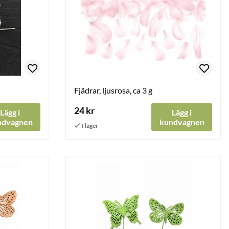
Fjädrar, ljusrosa, ca 3 g
24 kr
Lägg i
Lägg i
ndvagnen
kundvagnen