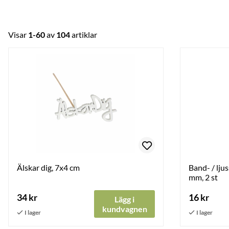
Visar
1-60
av
104
artiklar
Älskar dig, 7x4 cm
Band- / lju
mm, 2 st
34 kr
16 kr
Lägg i
kundvagnen