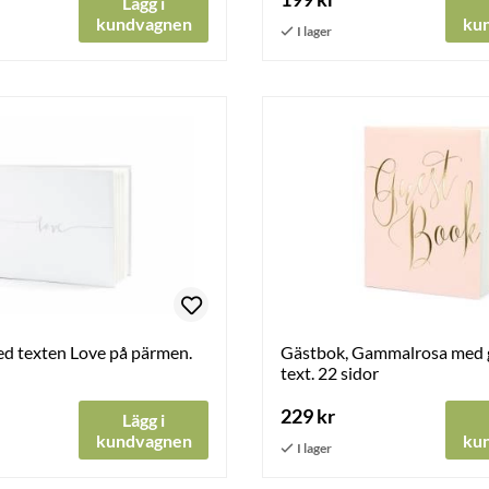
Lägg i
kundvagnen
ku
d texten Love på pärmen.
Gästbok, Gammalrosa med 
text. 22 sidor
229 kr
Lägg i
kundvagnen
ku