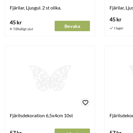
Fjärilar, Ljusgul. 2 st olika.
Fjärilar, Lju
45 kr
45 kr
Bevaka
Fjärilsdekoration 6,5x4cm 10st
Fjärilsdeko
57 kr
57 kr