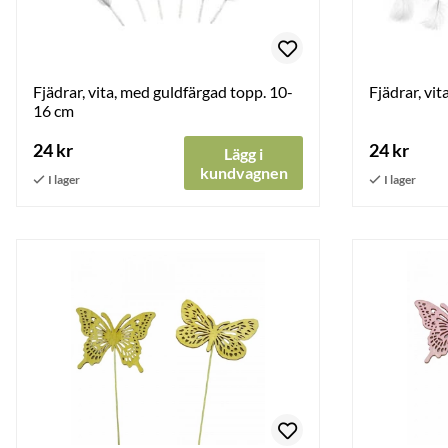
Fjädrar, vita, med guldfärgad topp. 10-
Fjädrar, vita
16 cm
24 kr
24 kr
Lägg i
kundvagnen