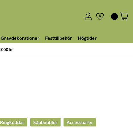
0
Gravdekorationer
Festtillbehör
Högtider
 1000 kr
Ringkuddar
Såpbubblor
Accessoarer