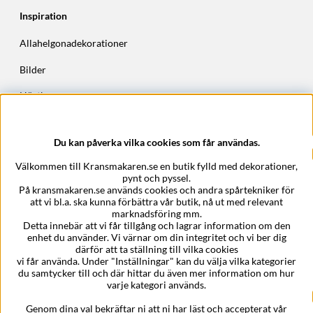
Inspiration
Allahelgonadekorationer
Bilder
Höstkransar
Julkransar
Du kan påverka vilka cookies som får användas.
Företagsuppgifter
Välkommen till Kransmakaren.se en butik fylld med dekorationer,
Kransmakaren.se
pynt och pyssel.
Epost:
support@kransmakaren.se
På kransmakaren.se används cookies och andra spårtekniker för
att vi bl.a. ska kunna förbättra vår butik, nå ut med relevant
marknadsföring mm.
Detta innebär att vi får tillgång och lagrar information om den
enhet du använder. Vi värnar om din integritet och vi ber dig
därför att ta ställning till vilka cookies
vi får använda. Under "Inställningar" kan du välja vilka kategorier
du samtycker till och där hittar du även mer information om hur
varje kategori används.
Genom dina val bekräftar ni att ni har läst och accepterat vår