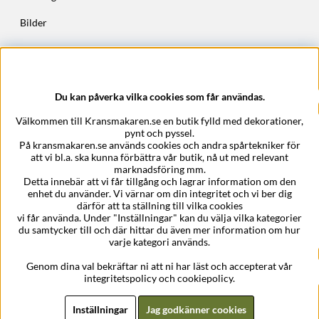
Bilder
Höstkransar
Julkransar
Du kan påverka vilka cookies som får användas.
Företagsuppgifter
Välkommen till Kransmakaren.se en butik fylld med dekorationer,
Kransmakaren.se
pynt och pyssel.
Epost:
support@kransmakaren.se
På kransmakaren.se används cookies och andra spårtekniker för
att vi bl.a. ska kunna förbättra vår butik, nå ut med relevant
marknadsföring mm.
Detta innebär att vi får tillgång och lagrar information om den
enhet du använder. Vi värnar om din integritet och vi ber dig
därför att ta ställning till vilka cookies
vi får använda. Under "Inställningar" kan du välja vilka kategorier
du samtycker till och där hittar du även mer information om hur
varje kategori används.
Genom dina val bekräftar ni att ni har läst och accepterat vår
integritetspolicy och cookiepolicy.
Inställningar
Jag godkänner cookies