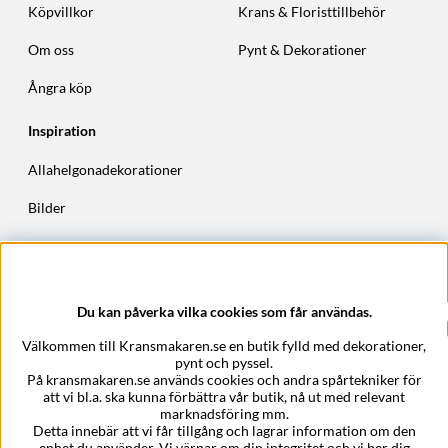
Köpvillkor
Krans & Floristtillbehör
Om oss
Pynt & Dekorationer
Ångra köp
Inspiration
Allahelgonadekorationer
Bilder
Höstkransar
Julkransar
Du kan påverka vilka cookies som får användas.
Företagsuppgifter
Välkommen till Kransmakaren.se en butik fylld med dekorationer,
Kransmakaren.se
pynt och pyssel.
Epost:
support@kransmakaren.se
På kransmakaren.se används cookies och andra spårtekniker för
att vi bl.a. ska kunna förbättra vår butik, nå ut med relevant
marknadsföring mm.
Detta innebär att vi får tillgång och lagrar information om den
enhet du använder. Vi värnar om din integritet och vi ber dig