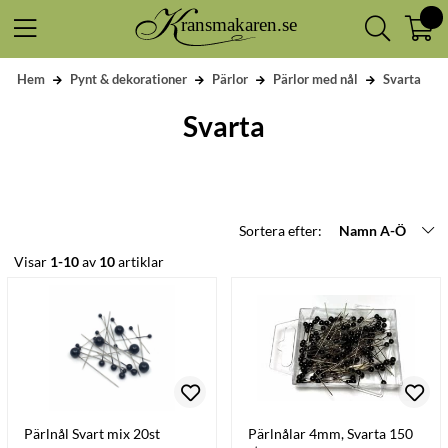
Hem
Pynt & dekorationer
Pärlor
Pärlor med nål
Svarta
Svarta
Sortera efter:
Namn A-Ö
Visar
1-10
av
10
artiklar
Pärlnål Svart mix 20st
Pärlnålar 4mm, Svarta 150