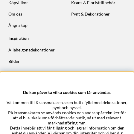
Köpvillkor
Krans & Floristtillbehör
Om oss
Pynt & Dekorationer
Ångra köp
Inspiration
Allahelgonadekorationer
Bilder
Höstkransar
Julkransar
Du kan påverka vilka cookies som får användas.
Företagsuppgifter
Välkommen till Kransmakaren.se en butik fylld med dekorationer,
Kransmakaren.se
pynt och pyssel.
Epost:
support@kransmakaren.se
På kransmakaren.se används cookies och andra spårtekniker för
att vi bl.a. ska kunna förbättra vår butik, nå ut med relevant
marknadsföring mm.
Detta innebär att vi får tillgång och lagrar information om den
enhet du använder. Vi värnar om din integritet och vi ber dig