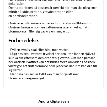
dekoration.
Denna storleken på oasisen är perfekt när man ska göra egen
mindre kistdekoration, gravdekoration eller
en bordsdekoration.
Oasis är en stickmassa anpassad för färska snittblommor.
Oasisen fungerar som en vattenreservoar vilket gör att
blommorna håller sig vackra en längre tid.
Förberedelse:
- Fyll en rymlig skål eller hink med vatten.
- Lägg oasisen i vattnet, tryck ej ner den utan låt den själv få
sjunka allt eftersom den drar åt sig vatten. Om man pressar
ner oasisen i vattnet kan det bildas torra områden i oasisen
vilket gör att snittblommor som placeras där inte kan dra till
sig vatten.
- När hela oasisen är fylld kan man börja att med
blomsterarrangemanget.
Andra köpte även