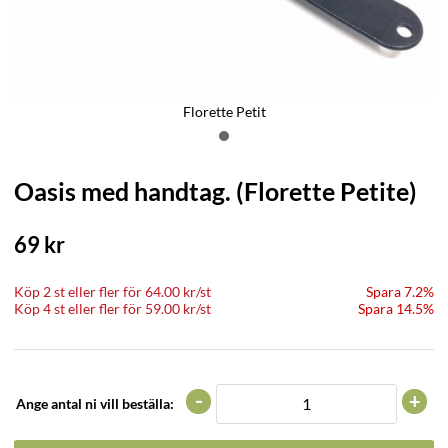
Florette Petit
Oasis med handtag. (Florette Petite)
69
kr
Köp
2 st
eller fler för
64.00
kr
/
st
Spara 7.2%
Köp
4 st
eller fler för
59.00
kr
/
st
Spara 14.5%
-
+
Ange antal ni vill beställa: