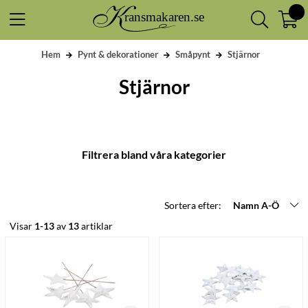
Hem
Pynt & dekorationer
Småpynt
Stjärnor
Stjärnor
Filtrera bland våra kategorier
Sortera efter:
Namn A-Ö
Visar
1-13
av
13
artiklar