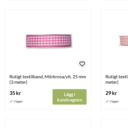
Rutigt textilband, Mörkrosa/vit. 25 mm
Rutigt text
(3 meter)
meter)
35 kr
29 kr
Lägg i
kundvagnen