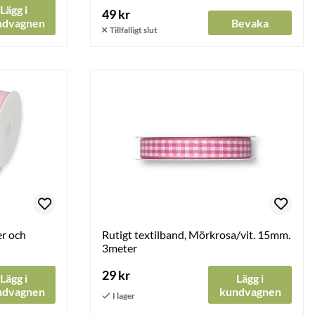
Lägg i
49 kr
ndvagnen
Bevaka
r och
Rutigt textilband, Mörkrosa/vit. 15mm.
3meter
29 kr
Lägg i
Lägg i
ndvagnen
kundvagnen