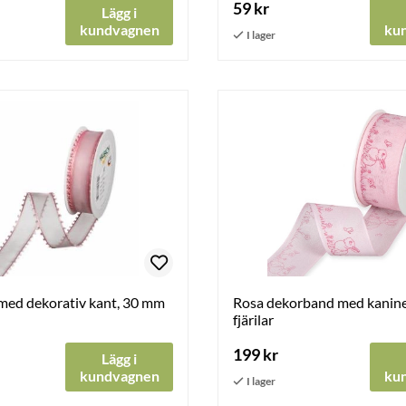
59 kr
Lägg i
kundvagnen
ku
med dekorativ kant, 30 mm
Rosa dekorband med kanine
fjärilar
199 kr
Lägg i
kundvagnen
ku