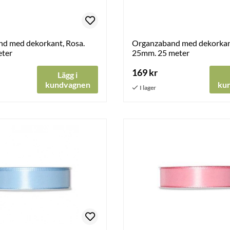
d med dekorkant, Rosa.
Organzaband med dekorkant
eter
25mm. 25 meter
169 kr
Lägg i
kundvagnen
ku