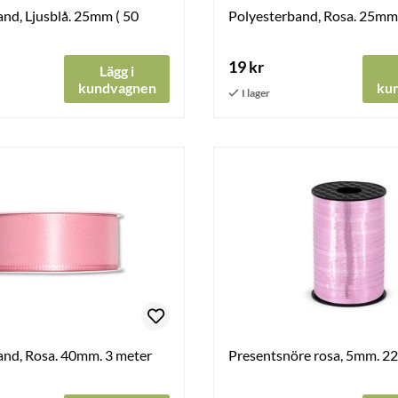
nd, Ljusblå. 25mm ( 50
Polyesterband, Rosa. 25mm 
19 kr
Lägg i
kundvagnen
ku
and, Rosa. 40mm. 3 meter
Presentsnöre rosa, 5mm. 2