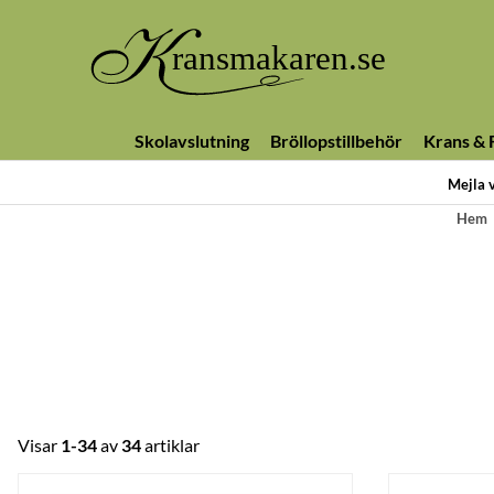
Skolavslutning
Bröllopstillbehör
Krans & F
Mejla 
Hem
Visar
1-34
av
34
artiklar