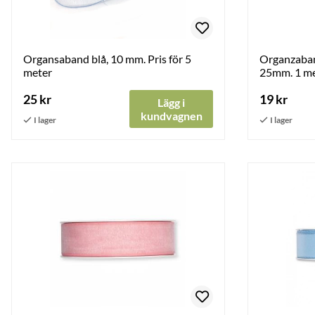
Organsaband blå, 10 mm. Pris för 5
Organzaban
meter
25mm. 1 m
25 kr
19 kr
Lägg i
kundvagnen