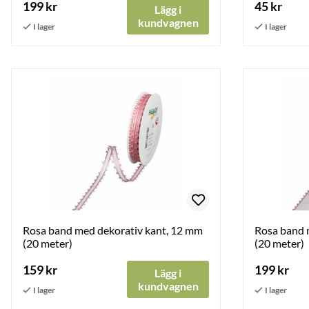
199 kr
45 kr
Lägg i
kundvagnen
Rosa band med dekorativ kant, 12 mm
Rosa band 
(20 meter)
(20 meter)
159 kr
199 kr
Lägg i
kundvagnen