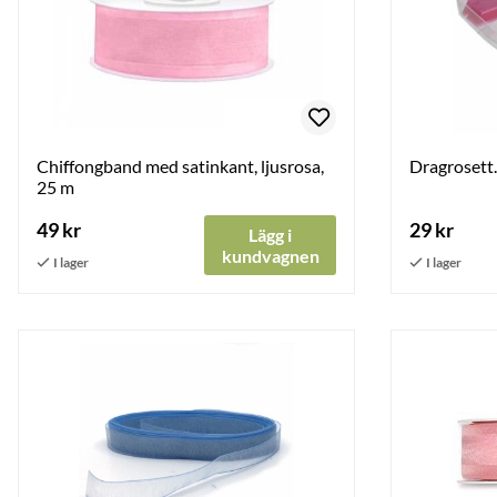
Chiffongband med satinkant, ljusrosa,
Dragrosett. 
25 m
49 kr
29 kr
Lägg i
kundvagnen