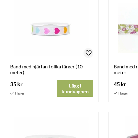
Band med hjärtan i olika färger (10
Band med r
meter)
meter
35 kr
45 kr
Lägg i
kundvagnen