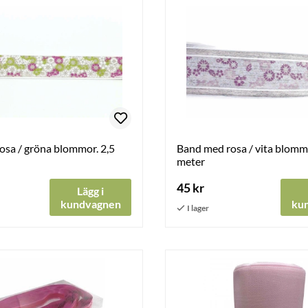
osa / gröna blommor. 2,5
Band med rosa / vita blommo
meter
45 kr
Lägg i
kundvagnen
ku