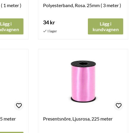
( 1 meter )
Polyesterband, Rosa. 25mm ( 3 meter )
34 kr
Lägg i
Lägg i
ndvagnen
kundvagnen
25 meter
Presentsnöre, Ljusrosa, 225 meter