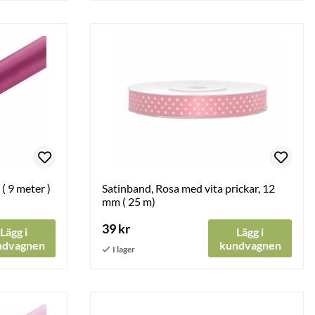
( 9 meter )
Satinband, Rosa med vita prickar, 12
mm ( 25 m)
39 kr
Lägg i
Lägg i
ndvagnen
kundvagnen