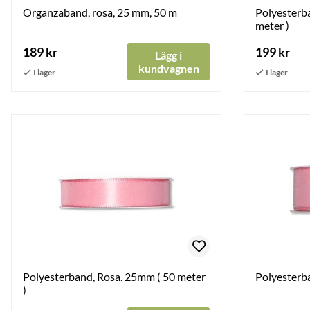
Organzaband, rosa, 25 mm, 50 m
Polyesterba
meter )
189 kr
199 kr
Lägg i
kundvagnen
Polyesterband, Rosa. 25mm ( 50 meter
Polyesterb
)