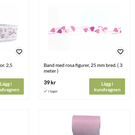
r. 2,5
Band med rosa figurer, 25 mm bred. ( 3
meter )
39 kr
Lägg i
Lägg i
ndvagnen
kundvagnen