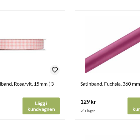
ilband, Rosa/vit. 15mm ( 3
Satinband, Fuchsia, 360 mm 
129 kr
Lägg i
kundvagnen
ku