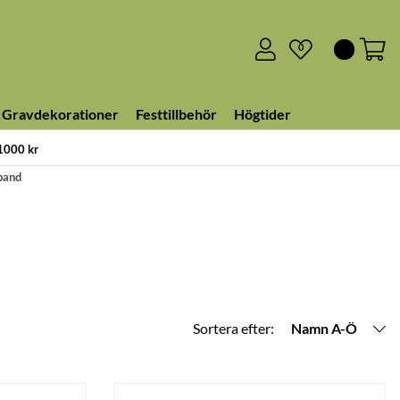
0
Gravdekorationer
Festtillbehör
Högtider
 1000 kr
band
Sortera efter:
Namn A-Ö