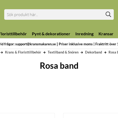
loristtillbehör
Pynt & dekorationer
Inredning
Kransar
|
vid frågor: support@kransmakaren.se
Priser inklusive moms | Fraktritt över
Krans & Floristtillbehör
Textilband & Snören
Dekorband
Rosa 
Rosa band