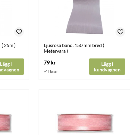
 ( 25m )
Ljusrosa band, 150 mm bred (
Metervara )
79 kr
Lägg i
Lägg i
ndvagnen
kundvagnen