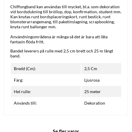
Chiffongband kan användas till mycket, bl.a. som dekoration
vid bordsdukning till bröllop, dop, konfirmation, student mm.
Kan knytas runt bordsplaceringskort, runt bestick, runt
blomsterarrangemang, till paketinslagning, scrapbooking,
knyta runt ballonger mm.
Användningområdena är många så det är bara att låta
fantasin flöda fritt.
Bandet leverers på rulle med 2,5 cm brett och 25 m långt
band.
Bredd (Cm):
2,5 Cm
Färg:
Ljusrosa
Hel rulle:
25 meter
Används till:
Dekoration
Se fler varor