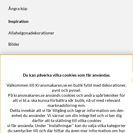
Ångra köp
Inspiration
Allahelgonadekorationer
Bilder
Höstkransar
Julkransar
Du kan påverka vilka cookies som får användas.
Företagsuppgifter
Välkommen till Kransmakaren.se en butik fylld med dekorationer,
Kransmakaren.se
pynt och pyssel.
Epost:
support@kransmakaren.se
På kransmakaren.se används cookies och andra spårtekniker för
att vi bl.a. ska kunna förbättra vår butik, nå ut med relevant
marknadsföring mm.
Detta innebär att vi får tillgång och lagrar information om den
enhet du använder. Vi värnar om din integritet och vi ber dig
därför att ta ställning till vilka cookies
vi får använda. Under "Inställningar" kan du välja vilka kategorier
du samtycker till och där hittar du även mer information om hur