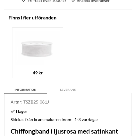
Fri frakt över 1000 kr
Snabba leveranser
Finns i fler utföranden
49 kr
INFORMATION
LEVERANS
Artnr:
TSZB25-081J
Skickas från kransmakaren inom:
1-3 vardagar
Chiffongband i ljusrosa med satinkant