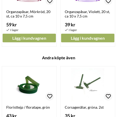
Organzapåsar, Mörkröd, 20
Organzapåsar, Violett, 20 st,
st, ca 10 x 7,5 cm
ca 10 x 7,5 cm
59 kr
39 kr
Lägg i kundvagnen
Lägg i kundvagnen
Andra köpte även
Floristtejp / floratape, grön
Corsagenålar, gröna. 2st
43 kr
35 kr