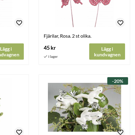
Fjärilar, Rosa. 2 st olika.
45 kr
Lägg i
Lägg i
ndvagnen
kundvagnen
-20%