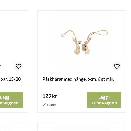
 par, 15-20
Påskharar med hänge. 6cm. 6 st mix.
129 kr
Lägg i
Lägg i
ndvagnen
kundvagnen