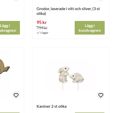
Grodor, laserade i vitt och silver, (3 st
olika)
95 kr
Lägg i
Lägg i
119 kr
ndvagnen
kundvagnen
Kaniner 2 st olika