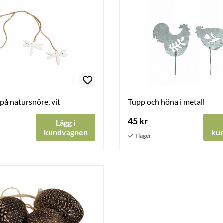
 på natursnöre, vit
Tupp och höna i metall
45 kr
Lägg i
kundvagnen
ku