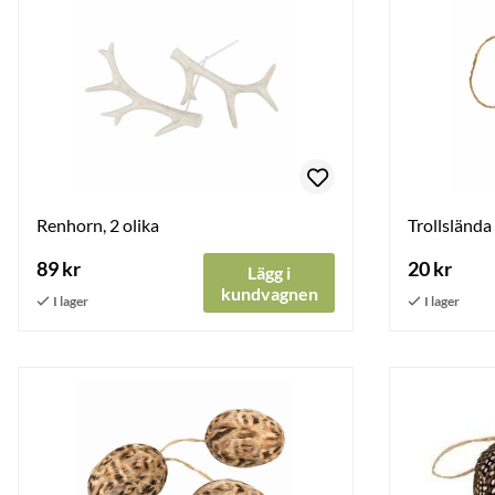
Renhorn, 2 olika
Trollslända
89 kr
20 kr
Lägg i
kundvagnen