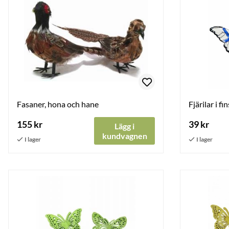
Fasaner, hona och hane
Fjärilar i fi
155 kr
39 kr
Lägg i
kundvagnen