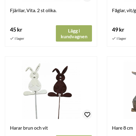
Fjärilar, Vita. 2 st olika.
Fåglar, vit/
45 kr
49 kr
Lägg i
kundvagnen
Harar brun och vit
Hare 8 cm