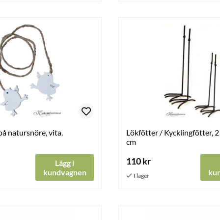
på natursnöre, vita.
Lökfötter / Kycklingfötter, 2
cm
110 kr
Lägg i
kundvagnen
ku