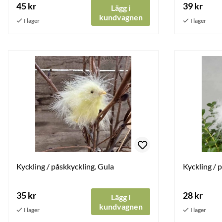
45 kr
39 kr
Lägg i
kundvagnen
Kyckling / påskkyckling. Gula
Kyckling / 
35 kr
28 kr
Lägg i
kundvagnen