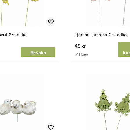
sgul. 2 st olika.
Fjärilar, Ljusrosa. 2 st olika.
45 kr
Bevaka
ku