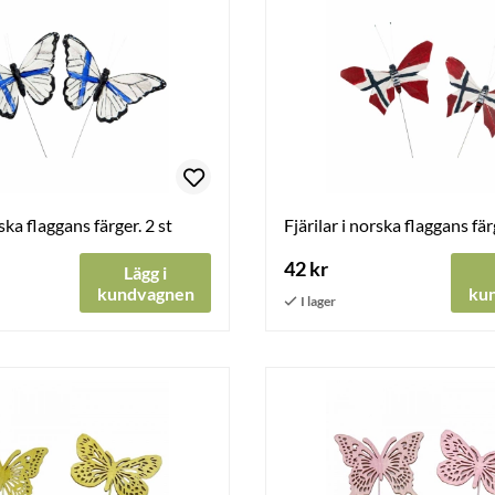
nska flaggans färger. 2 st
Fjärilar i norska flaggans fär
42 kr
Lägg i
kundvagnen
ku