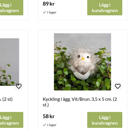
89 kr
Lägg i
Lägg i
ndvagnen
kundvagnen
 (2 st)
Kyckling i ägg. Vit/Brun. 3,5 x 5 cm. (2
st.)
58 kr
Lägg i
Lägg i
ndvagnen
kundvagnen