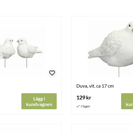
Duva, vit. ca 17 cm
129 kr
Lägg i
kundvagnen
ku