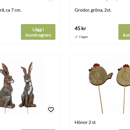
grå. ca 7 cm.
Grodor, gröna, 2st.
45 kr
Lägg i
kundvagnen
ku
Hönor 2 st