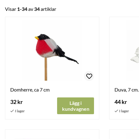
Visar
1-34
av
34
artiklar
Domherre, ca 7 cm
Duva, 7 cm.
32 kr
44 kr
Lägg i
kundvagnen