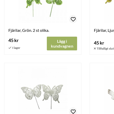
Fjärilar, Grön. 2 st olika.
Fjärilar, Lju
45 kr
Lägg i
45 kr
kundvagnen