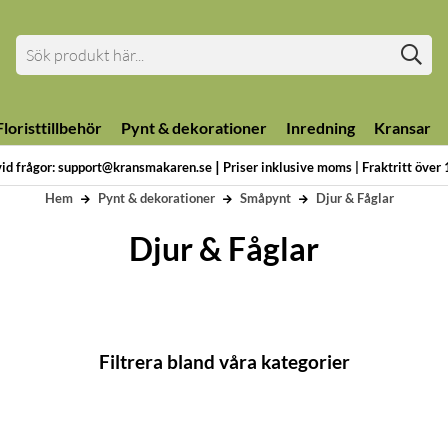
loristtillbehör
Pynt & dekorationer
Inredning
Kransar
|
vid frågor: support@kransmakaren.se
Priser inklusive moms | Fraktritt över
Hem
Pynt & dekorationer
Småpynt
Djur & Fåglar
Djur & Fåglar
Filtrera bland våra kategorier