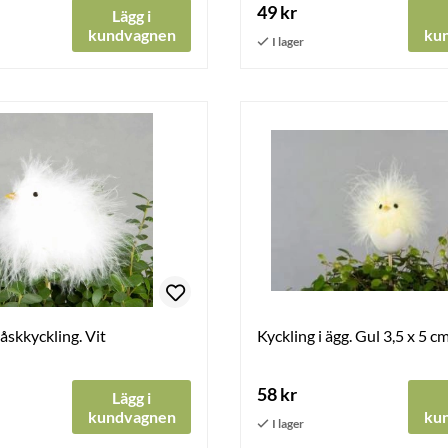
49 kr
Lägg i
kundvagnen
ku
påskkyckling. Vit
Kyckling i ägg. Gul 3,5 x 5 cm.
58 kr
Lägg i
kundvagnen
ku