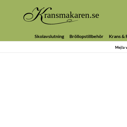
Skolavslutning
Bröllopstillbehör
Krans & F
Mejla 