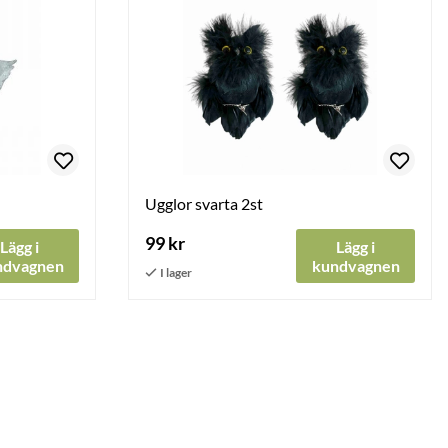
Ugglor svarta 2st
99 kr
Lägg i
Lägg i
ndvagnen
kundvagnen