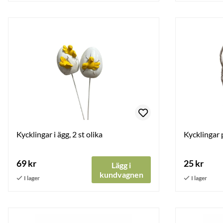
Kycklingar i ägg, 2 st olika
Kycklingar 
69 kr
25 kr
Lägg i
kundvagnen