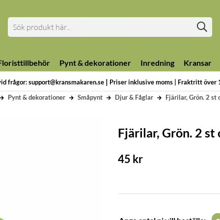
loristtillbehör
Pynt & dekorationer
Inredning
Kransar
|
vid frågor: support@kransmakaren.se
Priser inklusive moms | Fraktritt över
Pynt & dekorationer
Småpynt
Djur & Fåglar
Fjärilar, Grön. 2 st 
Fjärilar, Grön. 2 st 
45
kr
-