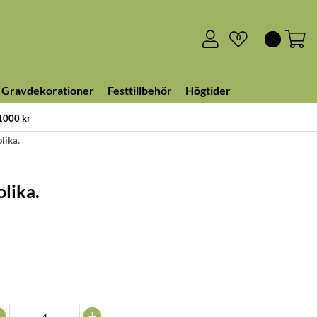
0
Gravdekorationer
Festtillbehör
Högtider
 1000 kr
olika.
olika.
+