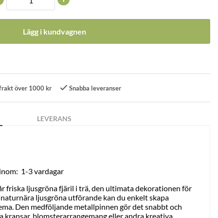
Lägg i kundvagnen
frakt över 1000 kr
Snabba leveranser
LEVERANS
 inom:
1-3 vardagar
friska ljusgröna fjäril i trä, den ultimata dekorationen för
t naturnära ljusgröna utförande kan du enkelt skapa
r tema. Den medföljande metallpinnen gör det snabbt och
dina kransar, blomsterarrangemang eller andra kreativa