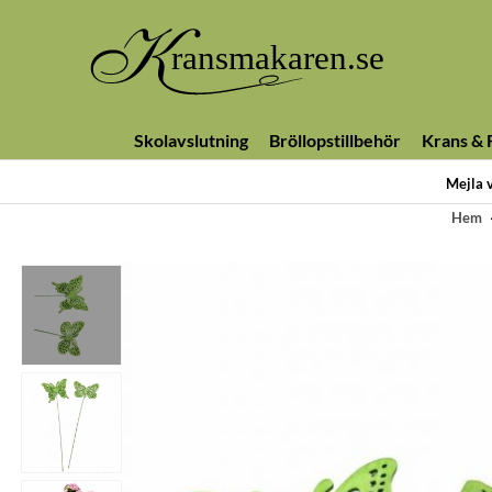
Skolavslutning
Bröllopstillbehör
Krans & F
Mejla 
Hem