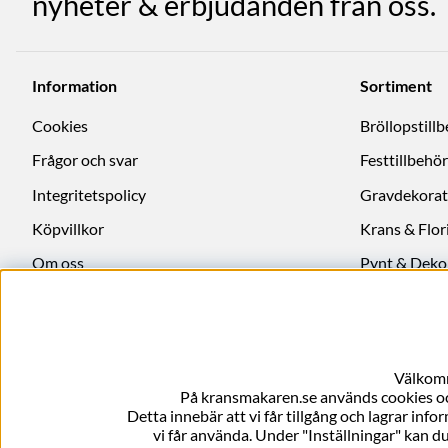
nyheter & erbjudanden från oss.
Information
Sortiment
Cookies
Bröllopstill
Frågor och svar
Festtillbehör
Integritetspolicy
Gravdekorat
Köpvillkor
Krans & Flori
Om oss
Pynt & Deko
Ångra köp
Välkomm
På kransmakaren.se används cookies och
Detta innebär att vi får tillgång och lagrar info
vi får använda. Under "Inställningar" kan du