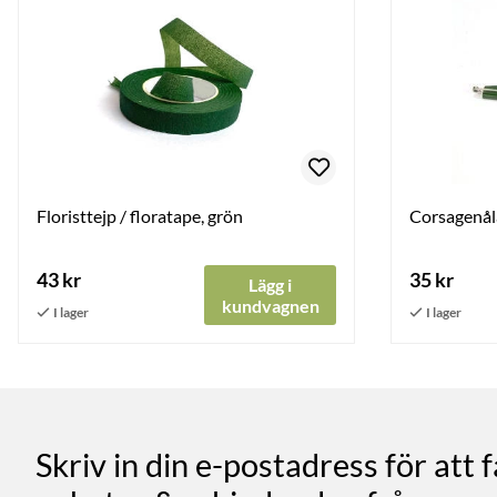
Floristtejp / floratape, grön
Corsagenåla
43 kr
35 kr
Lägg i
kundvagnen
Skriv in din e-postadress för att 