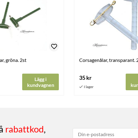
r, gröna. 2st
Corsagenålar, transparant. 
35 kr
Lägg i
kundvagnen
ku
få
rabattkod
,