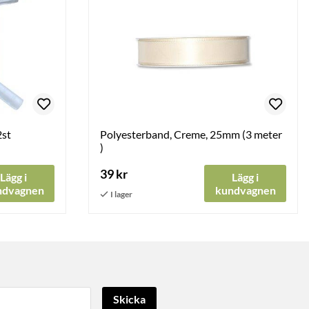
2st
Polyesterband, Creme, 25mm (3 meter
)
39 kr
Lägg i
Lägg i
ndvagnen
kundvagnen
Skicka