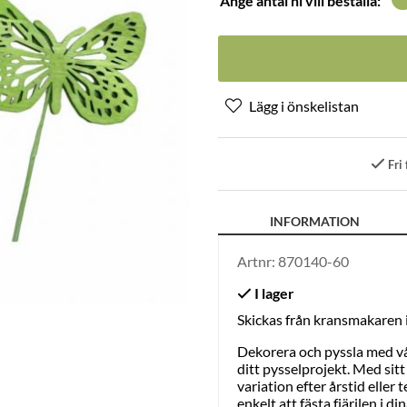
Ange antal ni vill beställa:
Fri 
INFORMATION
Artnr:
870140-60
Skickas från kransmakaren
Dekorera och pyssla med vår 
ditt pysselprojekt. Med sit
variation efter årstid elle
enkelt att fästa fjärilen i 