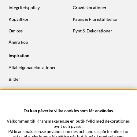
Integritetspolicy
Gravdekorationer
Köpvillkor
Krans & Floristtillbehör
Om oss
Pynt & Dekorationer
Ångra köp
Inspiration
Allahelgonadekorationer
Bilder
Höstkransar
Julkransar
Du kan påverka vilka cookies som får användas.
Företagsuppgifter
Välkommen till Kransmakaren.se en butik fylld med dekorationer,
Kransmakaren.se
pynt och pyssel.
Epost:
support@kransmakaren.se
På kransmakaren.se används cookies och andra spårtekniker för
att vi bl.a. ska kunna förbättra vår butik, nå ut med relevant