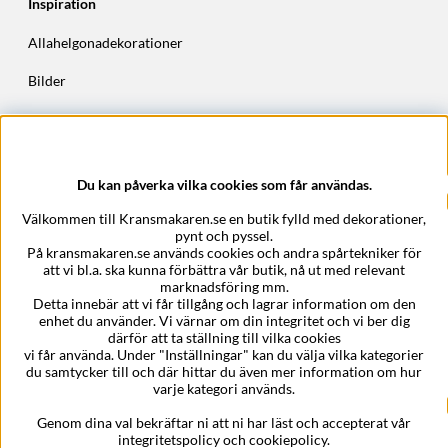
Inspiration
Allahelgonadekorationer
Bilder
Höstkransar
Julkransar
Du kan påverka vilka cookies som får användas.
Företagsuppgifter
Välkommen till Kransmakaren.se en butik fylld med dekorationer,
Kransmakaren.se
pynt och pyssel.
Epost:
support@kransmakaren.se
På kransmakaren.se används cookies och andra spårtekniker för
att vi bl.a. ska kunna förbättra vår butik, nå ut med relevant
marknadsföring mm.
Detta innebär att vi får tillgång och lagrar information om den
enhet du använder. Vi värnar om din integritet och vi ber dig
därför att ta ställning till vilka cookies
vi får använda. Under "Inställningar" kan du välja vilka kategorier
du samtycker till och där hittar du även mer information om hur
varje kategori används.
Genom dina val bekräftar ni att ni har läst och accepterat vår
integritetspolicy och cookiepolicy.