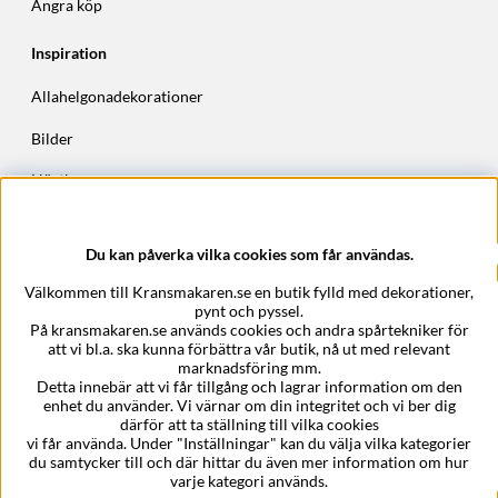
Ångra köp
Inspiration
Allahelgonadekorationer
Bilder
Höstkransar
Julkransar
Du kan påverka vilka cookies som får användas.
Företagsuppgifter
Välkommen till Kransmakaren.se en butik fylld med dekorationer,
Kransmakaren.se
pynt och pyssel.
Epost:
support@kransmakaren.se
På kransmakaren.se används cookies och andra spårtekniker för
att vi bl.a. ska kunna förbättra vår butik, nå ut med relevant
marknadsföring mm.
Detta innebär att vi får tillgång och lagrar information om den
enhet du använder. Vi värnar om din integritet och vi ber dig
därför att ta ställning till vilka cookies
vi får använda. Under "Inställningar" kan du välja vilka kategorier
du samtycker till och där hittar du även mer information om hur
varje kategori används.