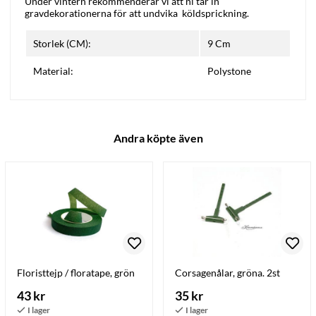
Under vintern rekommenderar vi att ni tar in
gravdekorationerna för att undvika köldsprickning.
Storlek (CM):
9 Cm
Material:
Polystone
Andra köpte även
Floristtejp / floratape, grön
Corsagenålar, gröna. 2st
43 kr
35 kr