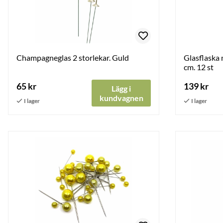
Champagneglas 2 storlekar. Guld
Glasflaska 
cm. 12 st
65 kr
139 kr
Lägg i
kundvagnen