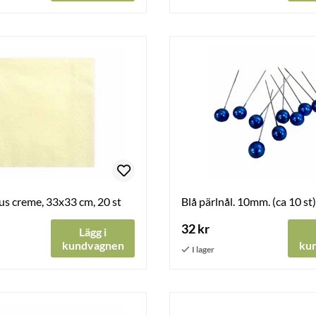
ljus creme, 33x33 cm, 20 st
Blå pärlnål. 10mm. (ca 10 st)
32 kr
Lägg i
kundvagnen
ku