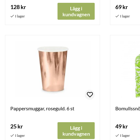
128 kr
69 kr
Lägg i
kundvagnen
Pappersmuggar, roseguld. 6 st
Bomullssnör
25 kr
49 kr
Lägg i
kundvagnen