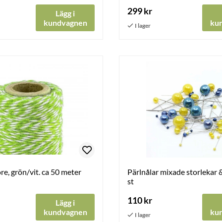
299 kr
Lägg i
kundvagnen
ku
e, grön/vit. ca 50 meter
Pärlnålar mixade storlekar &
st
110 kr
Lägg i
kundvagnen
ku