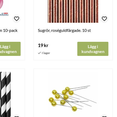
cm 10-pack
Sugrör, roséguldfärgade. 10 st
19 kr
Lägg i
Lägg i
ndvagnen
kundvagnen