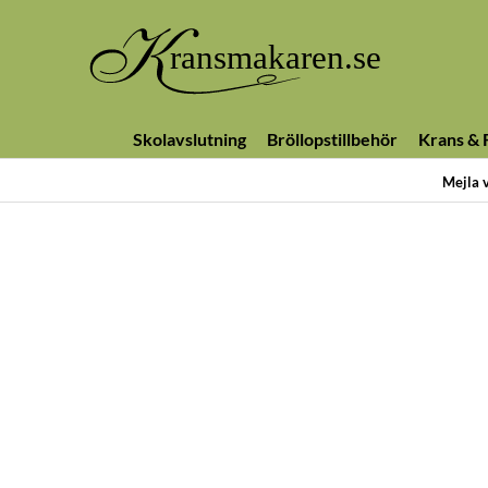
Skolavslutning
Bröllopstillbehör
Krans & F
Mejla 