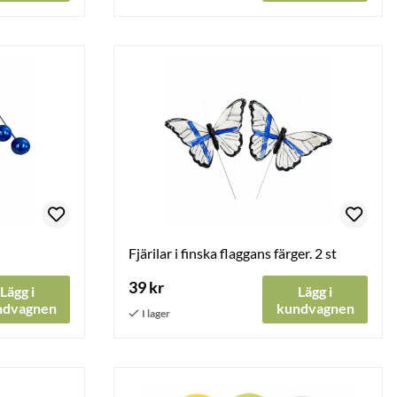
Fjärilar i finska flaggans färger. 2 st
39 kr
Lägg i
Lägg i
ndvagnen
kundvagnen