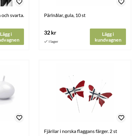
 och svarta.
Pärlnålar, gula, 10 st
32 kr
Lägg i
Lägg i
ndvagnen
kundvagnen
Fjärilar i norska flaggans färger. 2 st