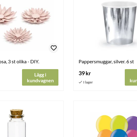
a, 3 st olika - DIY.
Pappersmuggar, silver. 6 st
39 kr
Lägg i
kundvagnen
ku