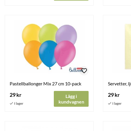
Pastellballonger Mix 27 cm 10-pack
Servetter, 
29 kr
29 kr
Lägg i
kundvagnen