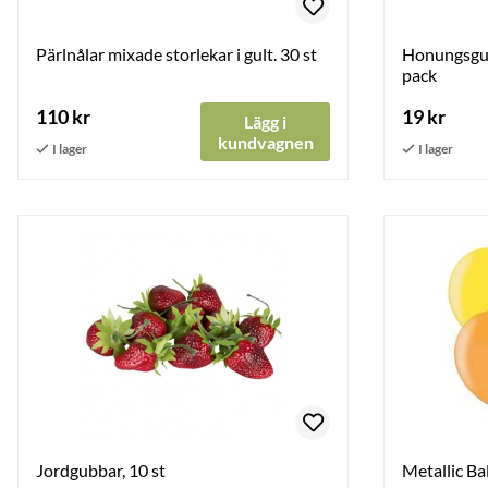
Pärlnålar mixade storlekar i gult. 30 st
Honungsgul
pack
110 kr
19 kr
Lägg i
kundvagnen
Jordgubbar, 10 st
Metallic Ba