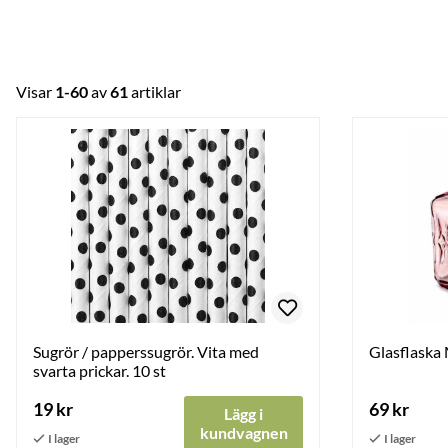
Visar
1-60
av
61
artiklar
Sugrör / papperssugrör. Vita med
Glasflaska
svarta prickar. 10 st
19 kr
69 kr
Lägg i
kundvagnen