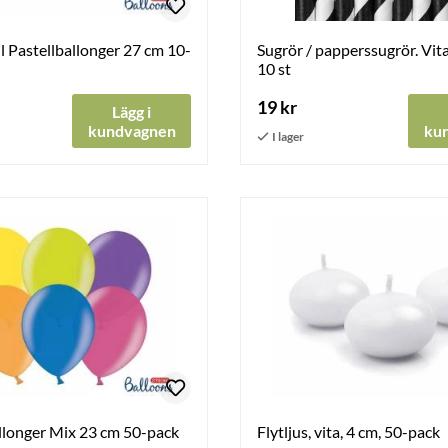
 Pastellballonger 27 cm 10-
Sugrör / papperssugrör. Vita
10 st
19 kr
Lägg i
kundvagnen
ku
llonger Mix 23 cm 50-pack
Flytljus, vita, 4 cm, 50-pack