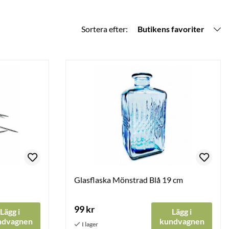
Sortera efter:
Butikens favoriter
Glasflaska Mönstrad Blå 19 cm
99 kr
Lägg i
Lägg i
ndvagnen
kundvagnen