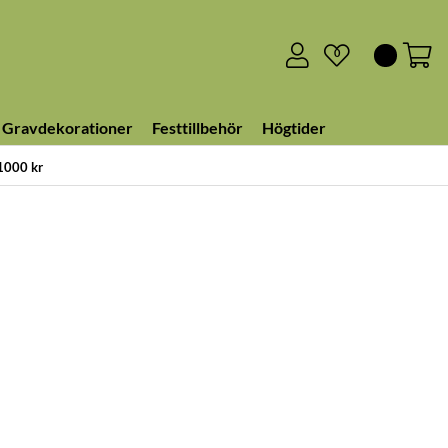
0
Gravdekorationer
Festtillbehör
Högtider
 1000 kr