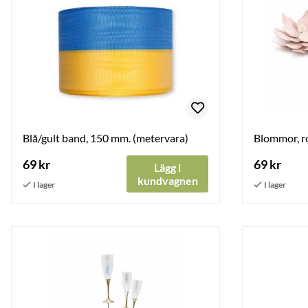
Blå/gult band, 150 mm. (metervara)
Blommor, ros
69 kr
69 kr
Lägg i
kundvagnen