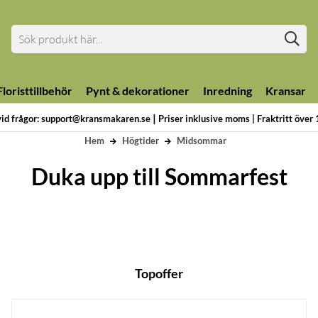
loristtillbehör
Pynt & dekorationer
Inredning
Kransar
|
vid frågor: support@kransmakaren.se
Priser inklusive moms | Fraktritt över
Hem
Högtider
Midsommar
Duka upp till Sommarfest
Topoffer