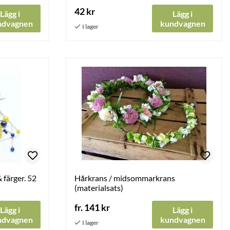
42 kr
Lägg i
Lägg i
ndvagnen
kundvagnen
 färger. 52
Hårkrans / midsommarkrans
(materialsats)
fr. 141 kr
Lägg i
Lägg i
ndvagnen
kundvagnen