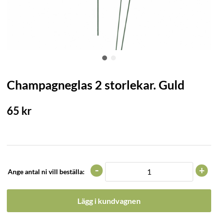
Champagneglas 2 storlekar. Guld
65
kr
-
+
Ange antal ni vill beställa:
Lägg i kundvagnen