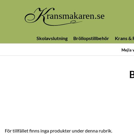
Skolavslutning
Bröllopstillbehör
Krans & F
Mejla 
B
För tillfället finns inga produkter under denna rubrik.