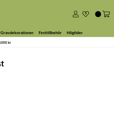
0
Gravdekorationer
Festtillbehör
Högtider
 1000 kr
st