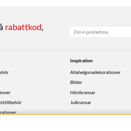
få
rabattkod
,
Inspiration
behör
Allahelgonadekorationer
Bilder
ioner
Höstkransar
sttillbehör
Julkransar
rationer