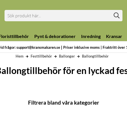
loristtillbehör
Pynt & dekorationer
Inredning
Kransar
|
vid frågor: support@kransmakaren.se
Priser inklusive moms | Fraktritt över
Hem
Festtillbehör
Ballonger
Ballongtillbehör
allongtillbehör för en lyckad fe
Filtrera bland våra kategorier