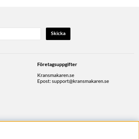
Skicka
Företagsuppgifter
Kransmakaren.se
Epost:
support@kransmakaren.se