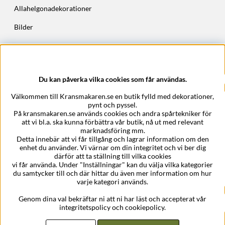
Allahelgonadekorationer
Bilder
Höstkransar
Julkransar
Du kan påverka vilka cookies som får användas.
Företagsuppgifter
Välkommen till Kransmakaren.se en butik fylld med dekorationer,
Kransmakaren.se
pynt och pyssel.
Epost:
support@kransmakaren.se
På kransmakaren.se används cookies och andra spårtekniker för
att vi bl.a. ska kunna förbättra vår butik, nå ut med relevant
marknadsföring mm.
Detta innebär att vi får tillgång och lagrar information om den
enhet du använder. Vi värnar om din integritet och vi ber dig
därför att ta ställning till vilka cookies
vi får använda. Under "Inställningar" kan du välja vilka kategorier
du samtycker till och där hittar du även mer information om hur
varje kategori används.
Genom dina val bekräftar ni att ni har läst och accepterat vår
integritetspolicy och cookiepolicy.