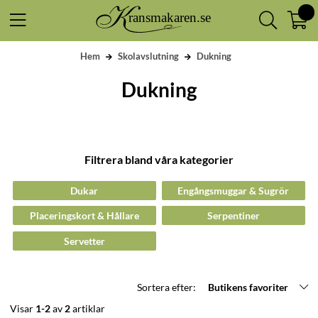
Hem
Skolavslutning
Dukning
Dukning
Filtrera bland våra kategorier
Dukar
Engångsmuggar & Sugrör
Placeringskort & Hållare
Serpentiner
Servetter
Sortera efter:
Butikens favoriter
Visar
1-2
av
2
artiklar