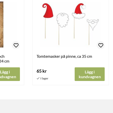
och
Tomtemasker på pinne, ca 35 cm
 24 cm
65 kr
Lägg i
Lägg i
ndvagnen
kundvagnen