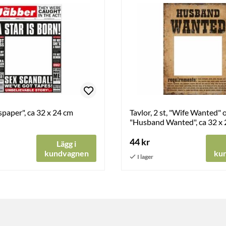
paper", ca 32 x 24 cm
Tavlor, 2 st, "Wife Wanted" 
"Husband Wanted", ca 32 x
44 kr
Lägg i
kundvagnen
ku