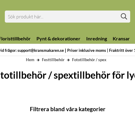
loristtillbehör
Pynt & dekorationer
Inredning
Kransar
|
vid frågor: support@kransmakaren.se
Priser inklusive moms | Fraktritt över
Hem
Festtillbehör
Fototillbehör / spex
totillbehör / spextillbehör för l
Filtrera bland våra kategorier