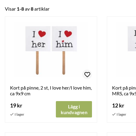
Visar
1-8
av
8
artiklar
Kort på pinne, 2 st, I love her/I love him,
Kort på pin
ca 9x9 cm
MRS, ca 9x
19 kr
12 kr
Lägg i
kundvagnen