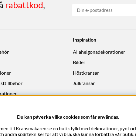
få
rabattkod
,
Inspiration
behör
Allahelgonadekorationer
Bilder
ioner
Höstkransar
sttillbehör
Julkransar
rationer
Du kan påverka vilka cookies som får användas.
en till Kransmakaren.se en butik fylld med dekorationer, pynt och
 andra spårtekniker för att vi bl.a. ska kunna förbättra vår butik