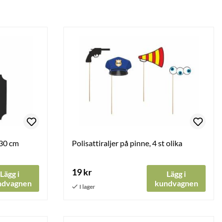
x30 cm
Polisattiraljer på pinne, 4 st olika
19 kr
Lägg i
Lägg i
ndvagnen
kundvagnen