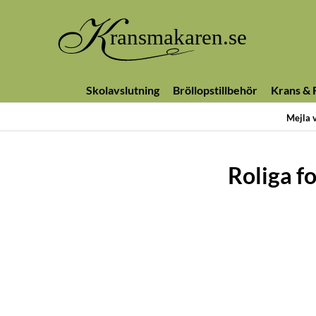
Skolavslutning
Bröllopstillbehör
Krans & F
Mejla 
Roliga fo