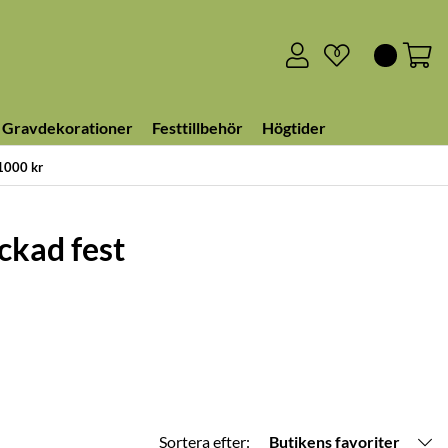
0
Gravdekorationer
Festtillbehör
Högtider
 1000 kr
yckad fest
Sortera efter:
Butikens favoriter