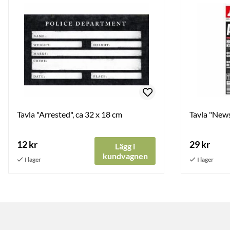
Tavla "Arrested", ca 32 x 18 cm
Tavla "News
12 kr
29 kr
Lägg i
kundvagnen