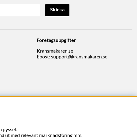
Skicka
Företagsuppgifter
Kransmakaren.se
Epost:
support@kransmakaren.se
 pyssel.
, nå ut med relevant marknadsföring mm.