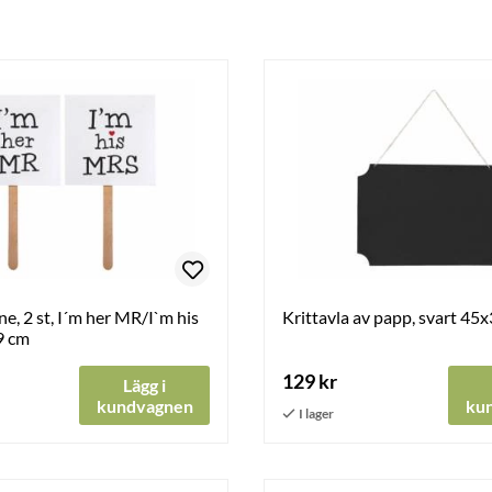
ne, 2 st, I´m her MR/I`m his
Krittavla av papp, svart 45
9 cm
129 kr
Lägg i
kundvagnen
ku