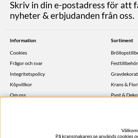
Skriv in din e-postadress för att 
nyheter & erbjudanden från oss.
Information
Sortiment
Cookies
Bröllopstill
Frågor och svar
Festtillbehör
Integritetspolicy
Gravdekorat
Köpvillkor
Krans & Flori
Om oss
Pynt & Deko
Ångra köp
Välkomm
På kransmakaren.se används cookies och