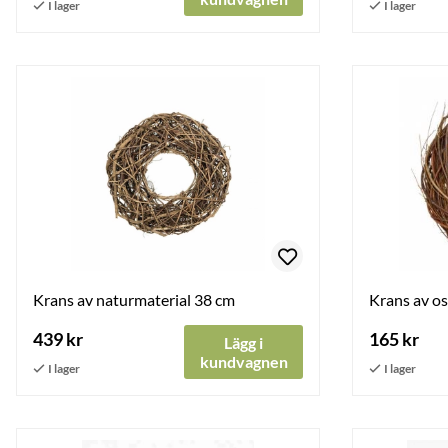
Krans av naturmaterial 38 cm
Krans av os
439 kr
165 kr
Lägg i
kundvagnen