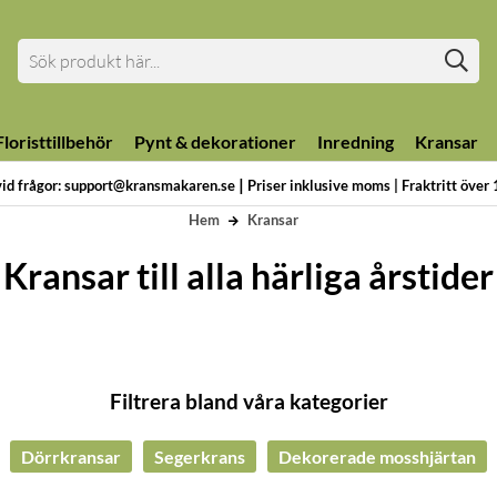
loristtillbehör
Pynt & dekorationer
Inredning
Kransar
|
vid frågor: support@kransmakaren.se
Priser inklusive moms | Fraktritt över
Hem
Kransar
Kransar till alla härliga årstider
Filtrera bland våra kategorier
Dörrkransar
Segerkrans
Dekorerade mosshjärtan