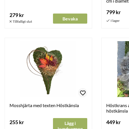
cm i diamet
799 kr
279 kr
Bevaka
Mosshjärta med texten Höstkänsla
Höstkrans 
höstkänsla
255 kr
449 kr
Lägg i
kundvagnen