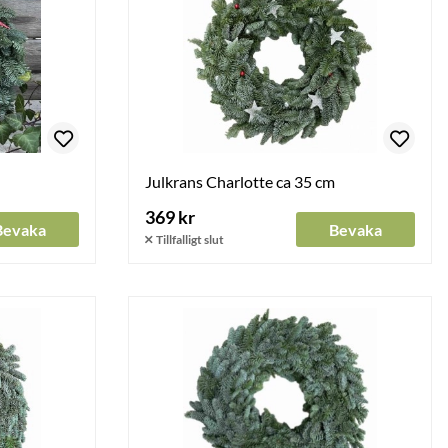
Julkrans Charlotte ca 35 cm
369 kr
Bevaka
Bevaka