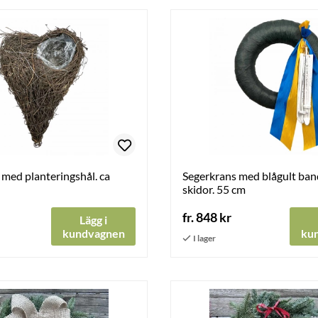
 med planteringshål. ca
Segerkrans med blågult ban
skidor. 55 cm
fr. 848 kr
Lägg i
kundvagnen
ku