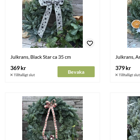
Julkrans, Black Star ca 35 cm
Julkrans, A
369 kr
379 kr
Bevaka