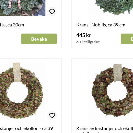
tta, ca 30cm
Krans i Nobilis, ca 39 cm
445 kr
Bevaka
stanjer och ekollon - ca 39
Krans av kastanjer och ekoll