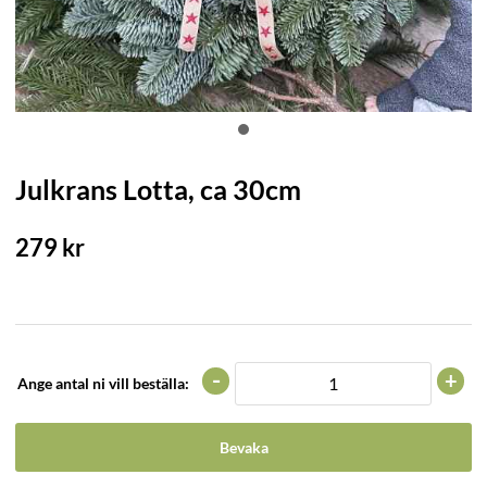
Julkrans Lotta, ca 30cm
279
kr
-
+
Ange antal ni vill beställa:
Bevaka