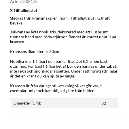
Artnr:
300-175
Skickas från kransmakaren inom:
Tillfälligt slut - Går att
bevaka
Julkrans av äkta nobilisris, dekorerad med ett ljusbrunt
tunnare band med röda stjärnor. Bandet är knutet upptill på
kransen.
Kransens diameter är 30cm.
Nobilisris är hållbart och barrar lite. Det håller sig bäst
utomhus. För bäst hållbarhet så bör den hängas under tak så
inte regn och snö skadar rosetten. Under rätt förutsättningar
är det en krans du kan njuta av länge.
Kransen är från vår egentillverkning vilket gör varje
exemplar unikt och kan skilja sig lite från bilden.
Diameter (Cm):
32