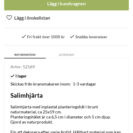
Lägg i kundvagnen
Fri frakt över 1000 kr
Snabba leveranser
INFORMATION
LEVERANS
Artnr:
52169
Skickas från kransmakaren inom:
1-3 vardagar
Salimhjärta
Salimhjärta med inplastat planteringshål i brunt
naturmaterial, ca 25x19 cm.
Planteringshålet är ca 6,5 cm i diameter och 5 cm djup.
Gjord av naturprodukt.
Fin att dekorera efter varje årstid. Hållbart material som kan