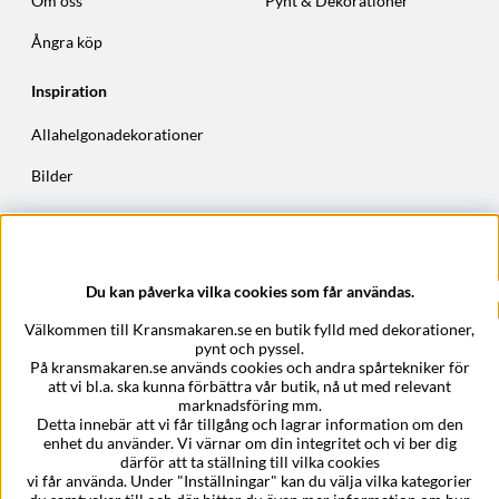
Om oss
Pynt & Dekorationer
Ångra köp
Inspiration
Allahelgonadekorationer
Bilder
Höstkransar
Julkransar
Du kan påverka vilka cookies som får användas.
Företagsuppgifter
Välkommen till Kransmakaren.se en butik fylld med dekorationer,
Kransmakaren.se
pynt och pyssel.
Epost:
support@kransmakaren.se
På kransmakaren.se används cookies och andra spårtekniker för
att vi bl.a. ska kunna förbättra vår butik, nå ut med relevant
marknadsföring mm.
Detta innebär att vi får tillgång och lagrar information om den
enhet du använder. Vi värnar om din integritet och vi ber dig
därför att ta ställning till vilka cookies
vi får använda. Under "Inställningar" kan du välja vilka kategorier