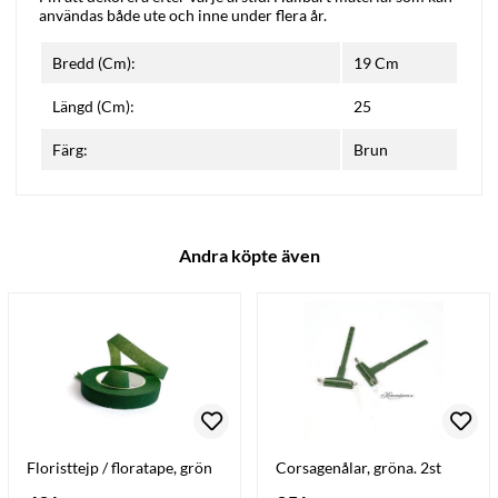
användas både ute och inne under flera år.
Bredd (Cm):
19 Cm
Längd (Cm):
25
Färg:
Brun
Andra köpte även
Floristtejp / floratape, grön
Corsagenålar, gröna. 2st