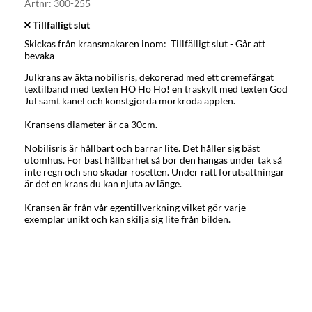
Artnr:
300-255
Skickas från kransmakaren inom:
Tillfälligt slut - Går att
bevaka
Julkrans av äkta nobilisris, dekorerad med ett cremefärgat
textilband med texten HO Ho Ho! en träskylt med texten God
Jul samt kanel och konstgjorda mörkröda äpplen.
Kransens diameter är ca 30cm.
Nobilisris är hållbart och barrar lite. Det håller sig bäst
utomhus. För bäst hållbarhet så bör den hängas under tak så
inte regn och snö skadar rosetten. Under rätt förutsättningar
är det en krans du kan njuta av länge.
Kransen är från vår egentillverkning vilket gör varje
exemplar unikt och kan skilja sig lite från bilden.