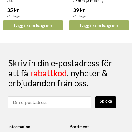
2st
25mm (3 meter )
35 kr
39 kr
Lägg i kundvagnen
Lägg i kundvagnen
Skriv in din e-postadress för
att få
rabattkod
, nyheter &
erbjudanden från oss.
Skicka
Information
Sortiment