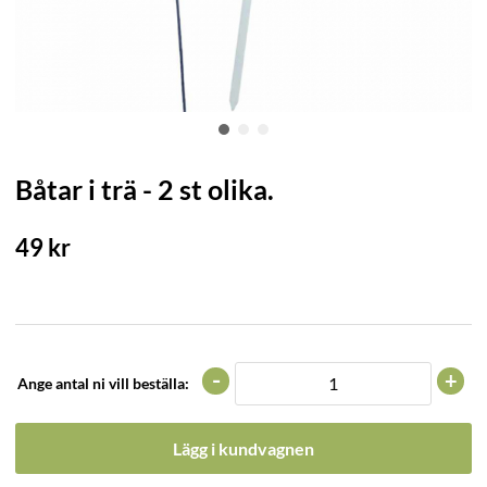
Båtar i trä - 2 st olika.
49
kr
-
+
Ange antal ni vill beställa:
Lägg i kundvagnen