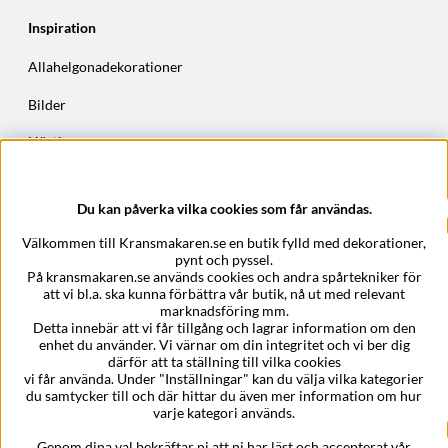
Inspiration
Allahelgonadekorationer
Bilder
Höstkransar
Julkransar
Du kan påverka vilka cookies som får användas.
Företagsuppgifter
Välkommen till Kransmakaren.se en butik fylld med dekorationer,
Kransmakaren.se
pynt och pyssel.
Epost:
support@kransmakaren.se
På kransmakaren.se används cookies och andra spårtekniker för
att vi bl.a. ska kunna förbättra vår butik, nå ut med relevant
marknadsföring mm.
Detta innebär att vi får tillgång och lagrar information om den
enhet du använder. Vi värnar om din integritet och vi ber dig
därför att ta ställning till vilka cookies
vi får använda. Under "Inställningar" kan du välja vilka kategorier
du samtycker till och där hittar du även mer information om hur
varje kategori används.
Genom dina val bekräftar ni att ni har läst och accepterat vår