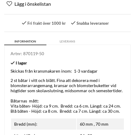
Fri frakt över 1000 kr
Snabba leveranser
INFORMATION
LEVERANS
Artnr:
870119-50
Skickas från kransmakaren inom:
1-3 vardagar
2 st båtar i vitt och blått. Fina att dekorera med i
blomsterarrangemang, kransar och blomsterbuketter vid
högtider som skolavslutning, midsommar och semestertider.
Båtarnas mått:
Vita båten- Höjd: ca 9 cm. Bredd: ca 6 cm. Längd: ca 24 cm.
Blå båten - Höjd: ca 8 cm. Bredd: ca 7 cm. Längd: ca 30 cm.
Bredd (mm):
60 mm
,
70 mm