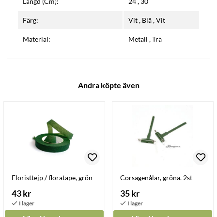
Längd (Cm):
24
,
30
Färg:
Vit
,
Blå
,
Vit
Material:
Metall , Trä
Andra köpte även
Floristtejp / floratape, grön
Corsagenålar, gröna. 2st
43 kr
35 kr