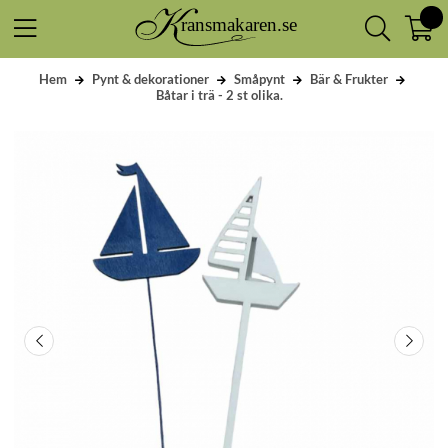
Hem
Pynt & dekorationer
Småpynt
Bär & Frukter
Båtar i trä - 2 st olika.