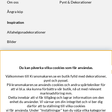
Om oss
Pynt & Dekorationer
Ångra köp
Inspiration
Allahelgonadekorationer
Bilder
Höstkransar
Julkransar
Du kan påverka vilka cookies som får användas.
Företagsuppgifter
Välkommen till Kransmakaren.se en butik fylld med dekorationer,
Kransmakaren.se
pynt och pyssel.
Epost:
support@kransmakaren.se
På kransmakaren.se används cookies och andra spårtekniker för
att vi bl.a. ska kunna förbättra vår butik, nå ut med relevant
marknadsföring mm.
Detta innebär att vi får tillgång och lagrar information om den
enhet du använder. Vi värnar om din integritet och vi ber dig
därför att ta ställning till vilka cookies
vi får använda. Under "Inställningar" kan du välja vilka kategorier