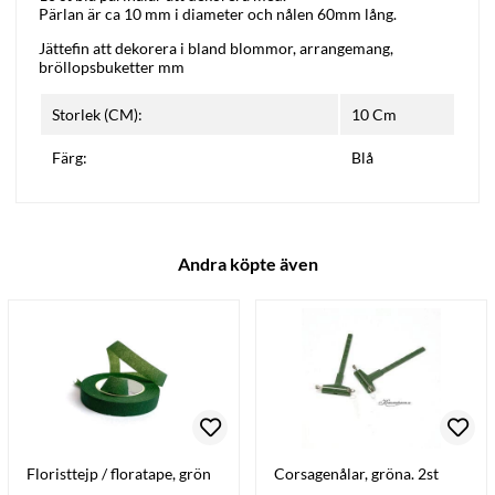
Pärlan är ca 10 mm i diameter och nålen 60mm lång.
Jättefin att dekorera i bland blommor, arrangemang,
bröllopsbuketter mm
Storlek (CM):
10 Cm
Färg:
Blå
Andra köpte även
Floristtejp / floratape, grön
Corsagenålar, gröna. 2st