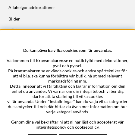
Allahelgonadekorationer
Bilder
Höstkransar
Julkransar
Du kan påverka vilka cookies som får användas.
Företagsuppgifter
Välkommen till Kransmakaren.se en butik fylld med dekorationer,
Kransmakaren.se
pynt och pyssel.
Epost:
support@kransmakaren.se
På kransmakaren.se används cookies och andra spårtekniker för
att vi bl.a. ska kunna förbättra vår butik, nå ut med relevant
marknadsföring mm.
Detta innebär att vi får tillgång och lagrar information om den
enhet du använder. Vi värnar om din integritet och vi ber dig
därför att ta ställning till vilka cookies
vi får använda. Under "Inställningar" kan du välja vilka kategorier
du samtycker till och där hittar du även mer information om hur
varje kategori används.
Genom dina val bekräftar ni att ni har läst och accepterat vår
integritetspolicy och cookiepolicy.