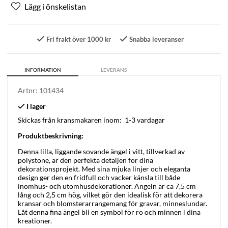
Fri frakt över 1000 kr
Snabba leveranser
INFORMATION
LEVERANS
Artnr:
101434
Skickas från kransmakaren inom:
1-3 vardagar
Produktbeskrivning:
Denna lilla, liggande sovande ängel i vitt, tillverkad av
polystone, är den perfekta detaljen för dina
dekorationsprojekt. Med sina mjuka linjer och eleganta
design ger den en fridfull och vacker känsla till både
inomhus- och utomhusdekorationer. Ängeln är ca 7,5 cm
lång och 2,5 cm hög, vilket gör den idealisk för att dekorera
kransar och blomsterarrangemang för gravar, minneslundar.
Låt denna fina ängel bli en symbol för ro och minnen i dina
kreationer.