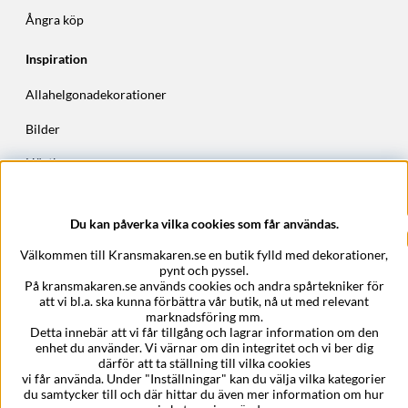
Ångra köp
Inspiration
Allahelgonadekorationer
Bilder
Höstkransar
Julkransar
Du kan påverka vilka cookies som får användas.
Företagsuppgifter
Välkommen till Kransmakaren.se en butik fylld med dekorationer,
Kransmakaren.se
pynt och pyssel.
Epost:
support@kransmakaren.se
På kransmakaren.se används cookies och andra spårtekniker för
att vi bl.a. ska kunna förbättra vår butik, nå ut med relevant
marknadsföring mm.
Detta innebär att vi får tillgång och lagrar information om den
enhet du använder. Vi värnar om din integritet och vi ber dig
därför att ta ställning till vilka cookies
vi får använda. Under "Inställningar" kan du välja vilka kategorier
du samtycker till och där hittar du även mer information om hur