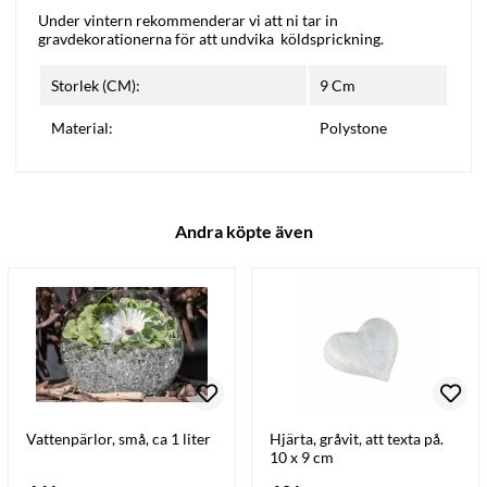
Under vintern rekommenderar vi att ni tar in
gravdekorationerna för att undvika köldsprickning.
Storlek (CM):
9 Cm
Material:
Polystone
Andra köpte även
Vattenpärlor, små, ca 1 liter
Hjärta, gråvit, att texta på.
10 x 9 cm