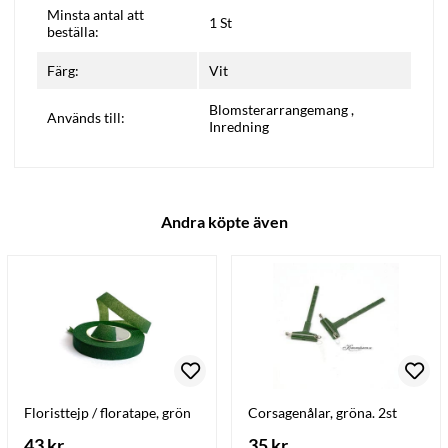
Minsta antal att
1 St
beställa:
Färg:
Vit
Blomsterarrangemang
,
Används till:
Inredning
Andra köpte även
Floristtejp / floratape, grön
Corsagenålar, gröna. 2st
43 kr
35 kr