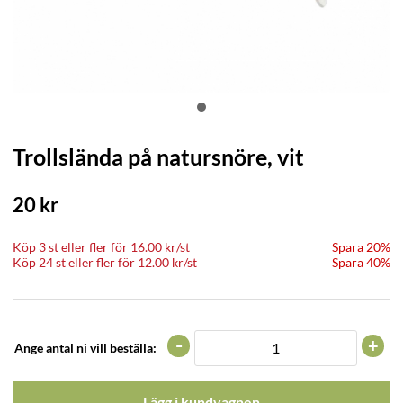
Trollslända på natursnöre, vit
20
kr
Köp
3 st
eller fler för
16.00
kr
/
st
Spara 20%
Köp
24 st
eller fler för
12.00
kr
/
st
Spara 40%
-
+
Ange antal ni vill beställa:
Lägg i kundvagnen