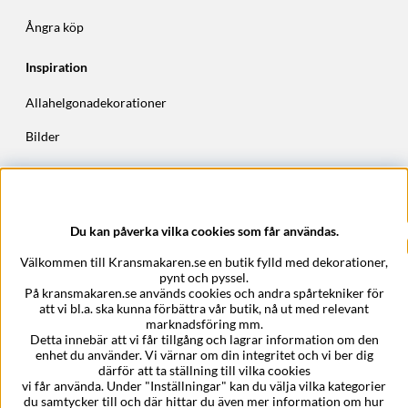
Ångra köp
Inspiration
Allahelgonadekorationer
Bilder
Höstkransar
Julkransar
Du kan påverka vilka cookies som får användas.
Företagsuppgifter
Välkommen till Kransmakaren.se en butik fylld med dekorationer,
Kransmakaren.se
pynt och pyssel.
Epost:
support@kransmakaren.se
På kransmakaren.se används cookies och andra spårtekniker för
att vi bl.a. ska kunna förbättra vår butik, nå ut med relevant
marknadsföring mm.
Detta innebär att vi får tillgång och lagrar information om den
enhet du använder. Vi värnar om din integritet och vi ber dig
därför att ta ställning till vilka cookies
vi får använda. Under "Inställningar" kan du välja vilka kategorier
du samtycker till och där hittar du även mer information om hur