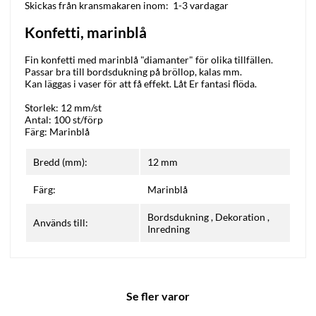
Skickas från kransmakaren inom:
1-3 vardagar
Konfetti, marinblå
Fin konfetti med marinblå "diamanter" för olika tillfällen.
Passar bra till bordsdukning på bröllop, kalas mm.
Kan läggas i vaser för att få effekt. Låt Er fantasi flöda.
Storlek: 12 mm/st
Antal: 100 st/förp
Färg: Marinblå
Bredd (mm):
12 mm
Färg:
Marinblå
Bordsdukning
,
Dekoration
,
Används till:
Inredning
Se fler varor