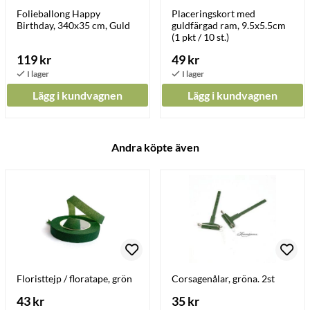
Folieballong Happy
Placeringskort med
Birthday, 340x35 cm, Guld
guldfärgad ram, 9.5x5.5cm
(1 pkt / 10 st.)
119 kr
49 kr
Lägg i kundvagnen
Lägg i kundvagnen
Andra köpte även
Floristtejp / floratape, grön
Corsagenålar, gröna. 2st
43 kr
35 kr