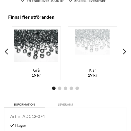
Fri frakt över 1000 kr
Snabba leveranser
Finns i fler utföranden
Grå
Klar
19 kr
19 kr
INFORMATION
LEVERANS
Artnr:
ADC12-074