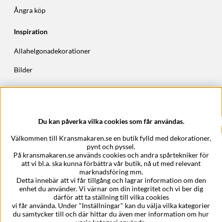
Ångra köp
Inspiration
Allahelgonadekorationer
Bilder
Höstkransar
Julkransar
Du kan påverka vilka cookies som får användas.
Företagsuppgifter
Välkommen till Kransmakaren.se en butik fylld med dekorationer,
Kransmakaren.se
pynt och pyssel.
Epost:
support@kransmakaren.se
På kransmakaren.se används cookies och andra spårtekniker för
att vi bl.a. ska kunna förbättra vår butik, nå ut med relevant
marknadsföring mm.
Detta innebär att vi får tillgång och lagrar information om den
enhet du använder. Vi värnar om din integritet och vi ber dig
därför att ta ställning till vilka cookies
vi får använda. Under "Inställningar" kan du välja vilka kategorier
du samtycker till och där hittar du även mer information om hur