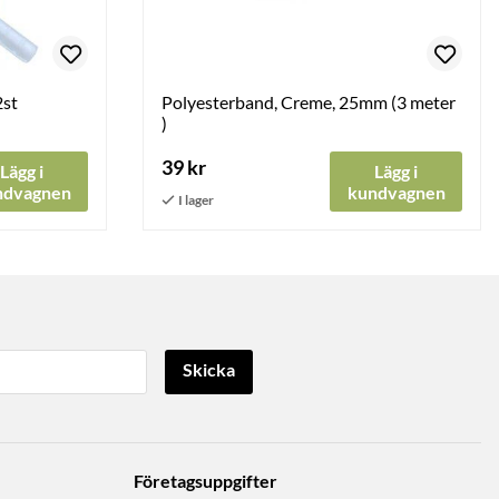
2st
Polyesterband, Creme, 25mm (3 meter
)
39 kr
Lägg i
Lägg i
ndvagnen
kundvagnen
Skicka
Företagsuppgifter