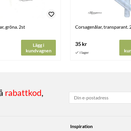
r, gröna. 2st
Corsagenålar, transparant. 
35 kr
Lägg i
kundvagnen
ku
få
rabattkod
,
Inspiration