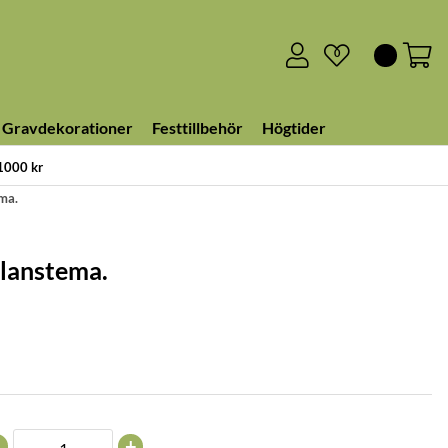
0
Gravdekorationer
Festtillbehör
Högtider
 1000 kr
ma.
planstema.
+