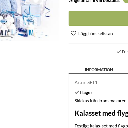
Ange antal ni vill beställa:
Fri 
INFORMATION
Artnr:
SET1
Skickas från kransmakaren
Kalasset med fly
Festligt kalas-set med flyg