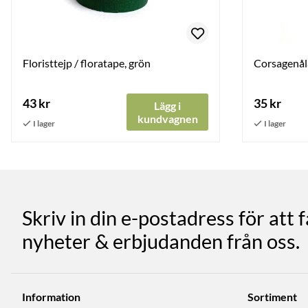
Floristtejp / floratape, grön
Corsagenåla
43 kr
35 kr
Lägg i
kundvagnen
Skriv in din e-postadress för att 
nyheter & erbjudanden från oss.
Information
Sortiment