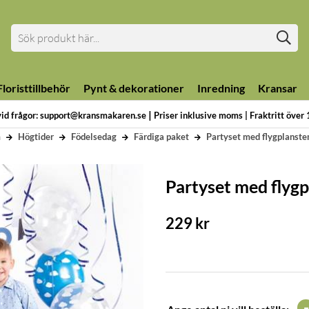
loristtillbehör
Pynt & dekorationer
Inredning
Kransar
|
vid frågor: support@kransmakaren.se
Priser inklusive moms | Fraktritt över
m
Högtider
Födelsedag
Färdiga paket
Partyset med flygplanste
Partyset med flyg
229
kr
-