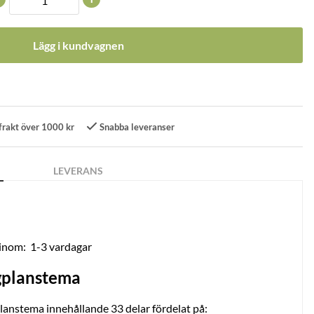
Lägg i kundvagnen
frakt över 1000 kr
Snabba leveranser
LEVERANS
 inom:
1-3 vardagar
gplanstema
planstema innehållande 33 delar fördelat på: