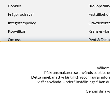
Cookies
Bröllopstill
Frågor och svar
Festtillbehör
Integritetspolicy
Gravdekorat
Köpvillkor
Krans & Flori
Om oss
Pynt & Deko
Ångra köp
Välkomm
På kransmakaren.se används cookies och
Detta innebär att vi får tillgång och lagrar info
vi får använda. Under "Inställningar" kan du
Genom dina val 