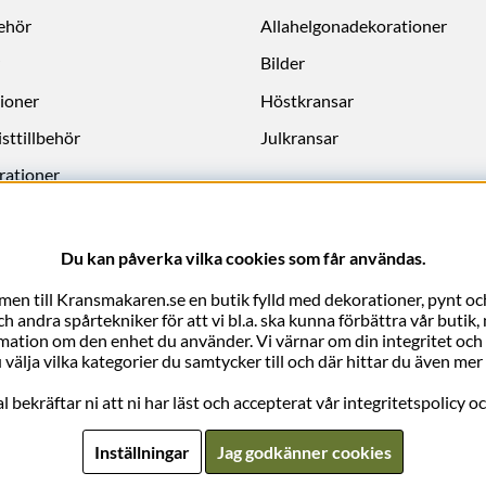
behör
Allahelgonadekorationer
Bilder
ioner
Höstkransar
sttillbehör
Julkransar
rationer
Du kan påverka vilka cookies som får användas.
en till Kransmakaren.se en butik fylld med dekorationer, pynt och
 andra spårtekniker för att vi bl.a. ska kunna förbättra vår butik
rmation om den enhet du använder. Vi värnar om din integritet och vi 
 välja vilka kategorier du samtycker till och där hittar du även m
bekräftar ni att ni har läst och accepterat vår integritetspolicy o
Inställningar
Jag godkänner cookies