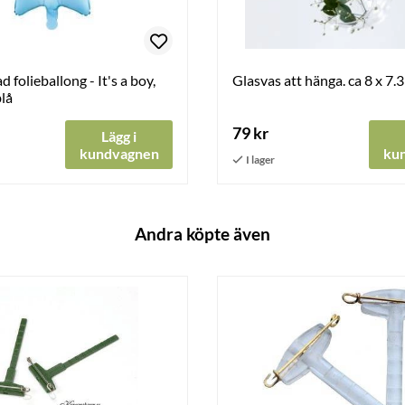
 folieballong - It's a boy,
Glasvas att hänga. ca 8 x 7.
lå
79 kr
Lägg i
kundvagnen
ku
Andra köpte även