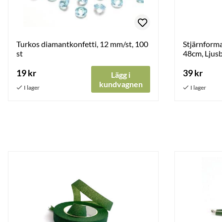
Turkos diamantkonfetti, 12 mm/st, 100
Stjärnformad
st
48cm, Ljusb
19 kr
39 kr
Lägg i
kundvagnen