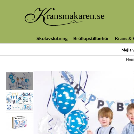
Skolavslutning
Bröllopstillbehör
Krans & F
Mejla 
He