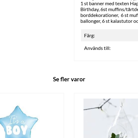
1 st banner med texten Hap
Birthday, 6st muffins/tårtd
borddekorationer, 6 st muff
ballonger, 6 st kalastutor 
Färg:
Används till:
Se fler varor