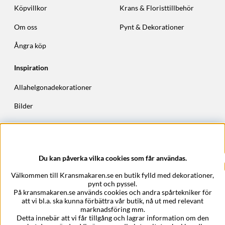
Köpvillkor
Krans & Floristtillbehör
Om oss
Pynt & Dekorationer
Ångra köp
Inspiration
Allahelgonadekorationer
Bilder
Höstkransar
Julkransar
Du kan påverka vilka cookies som får användas.
Företagsuppgifter
Välkommen till Kransmakaren.se en butik fylld med dekorationer,
Kransmakaren.se
pynt och pyssel.
Epost:
support@kransmakaren.se
På kransmakaren.se används cookies och andra spårtekniker för
att vi bl.a. ska kunna förbättra vår butik, nå ut med relevant
marknadsföring mm.
Detta innebär att vi får tillgång och lagrar information om den