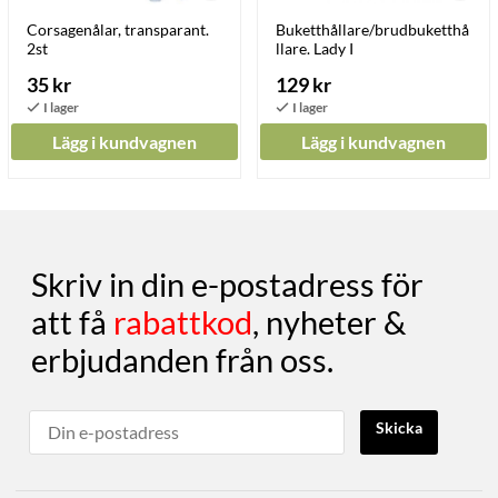
Corsagenålar, transparant.
Buketthållare/brudbuketthå
2st
llare. Lady I
35 kr
129 kr
Lägg i kundvagnen
Lägg i kundvagnen
Skriv in din e-postadress för
att få
rabattkod
, nyheter &
erbjudanden från oss.
Skicka