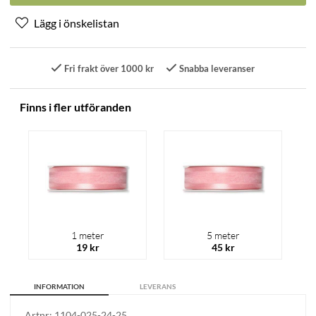
Fri frakt över 1000 kr
Snabba leveranser
Finns i fler utföranden
1 meter
5 meter
19 kr
45 kr
INFORMATION
LEVERANS
Artnr:
1104-025-24-25