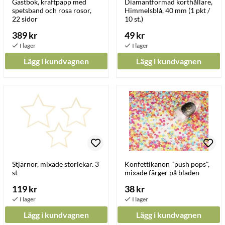
Gästbok, kraftpapp med
Diamantformad korthållare,
spetsband och rosa rosor,
Himmelsblå, 40 mm (1 pkt /
22 sidor
10 st.)
389 kr
49 kr
Lägg i kundvagnen
Lägg i kundvagnen
Stjärnor, mixade storlekar. 3
Konfettikanon "push pops",
st
mixade färger på bladen
119 kr
38 kr
Lägg i kundvagnen
Lägg i kundvagnen