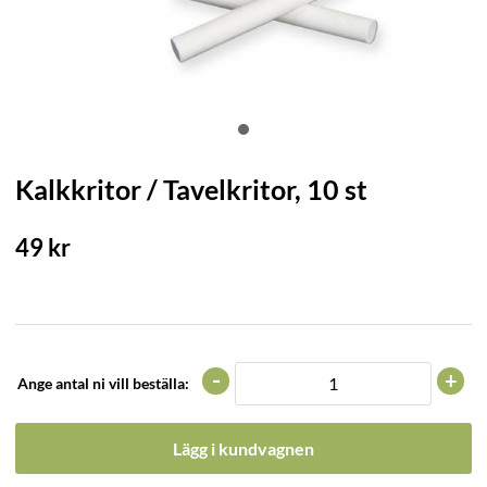
Kalkkritor / Tavelkritor, 10 st
49
kr
-
+
Ange antal ni vill beställa:
Lägg i kundvagnen