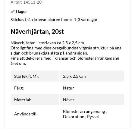
Artnr:
14511-20
Skickas från kransmakaren inom:
1-3 vardagar
Näverhjärtan, 20st
Näverhjärtan i storleken ca 2,5 x 2,5 cm.
Otroligt fina med dess oregelbundna vitgråa struktur på ena
sidan och brunaktiga släta på andra sidan.
Fina att dekorera med i kransar och blomsterarrangemang
året om.
Storlek (CM):
2.5 x 2.5 Cm
Färg:
Natur
Material:
Näver
Blomsterarrangemang
,
Används till:
Dekoration
,
Pyssel