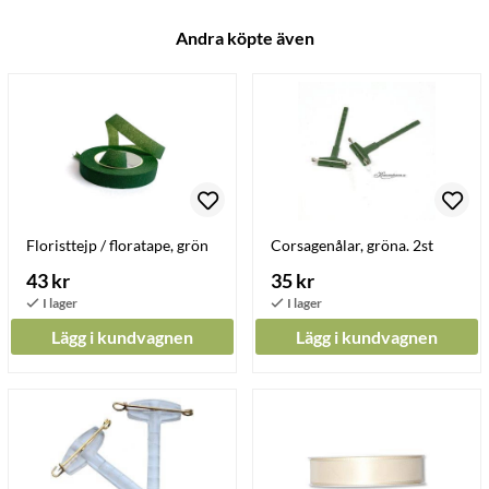
Andra köpte även
Floristtejp / floratape, grön
Corsagenålar, gröna. 2st
43 kr
35 kr
Lägg i kundvagnen
Lägg i kundvagnen