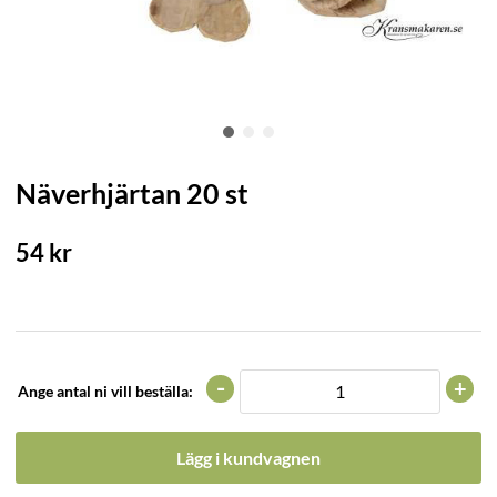
Näverhjärtan 20 st
54
kr
-
+
Ange antal ni vill beställa:
Lägg i kundvagnen