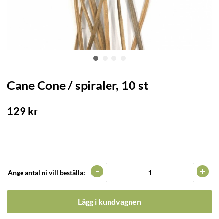
Cane Cone / spiraler, 10 st
129
kr
-
+
Ange antal ni vill beställa:
Lägg i kundvagnen