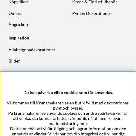
Köpvillkor
Krans & Floristtillbehör
Om oss
Pynt & Dekorationer
Ångra köp
Inspiration
Allahelgonadekorationer
Bilder
Höstkransar
Julkransar
Du kan påverka vilka cookies som får användas.
Företagsuppgifter
Välkommen till Kransmakaren.se en butik fylld med dekorationer,
Kransmakaren.se
pynt och pyssel.
Epost:
support@kransmakaren.se
På kransmakaren.se används cookies och andra spårtekniker för
att vi bl.a. ska kunna förbättra vår butik, nå ut med relevant
marknadsföring mm.
Detta innebär att vi får tillgång och lagrar information om den
enhet du använder. Vi värnar om din integritet och vi ber dig