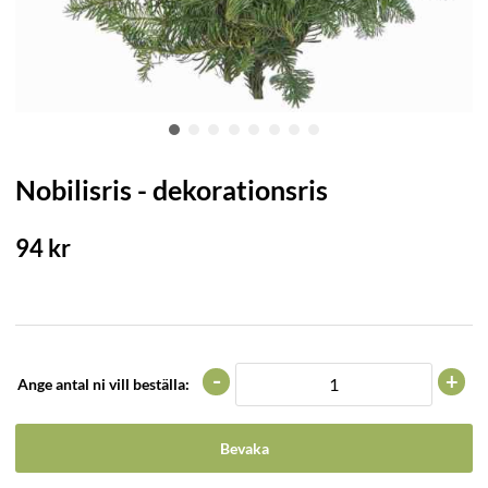
Nobilisris - dekorationsris
94
kr
-
+
Ange antal ni vill beställa:
Bevaka