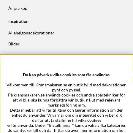
Ångra köp
Inspiration
Allahelgonadekorationer
Bilder
Höstkransar
Julkransar
Du kan påverka vilka cookies som får användas.
Företagsuppgifter
Välkommen till Kransmakaren.se en butik fylld med dekorationer,
Kransmakaren.se
pynt och pyssel.
Epost:
support@kransmakaren.se
På kransmakaren.se används cookies och andra spårtekniker för
att vi bl.a. ska kunna förbättra vår butik, nå ut med relevant
marknadsföring mm.
Detta innebär att vi får tillgång och lagrar information om den
enhet du använder. Vi värnar om din integritet och vi ber dig
därför att ta ställning till vilka cookies
vi får använda. Under "Inställningar" kan du välja vilka kategorier
du samtycker till och där hittar du även mer information om hur