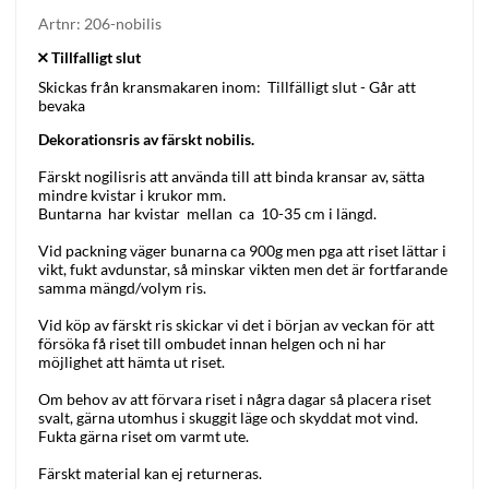
Artnr:
206-nobilis
Skickas från kransmakaren inom:
Tillfälligt slut - Går att
bevaka
Dekorationsris av färskt nobilis.
Färskt nogilisris att använda till att binda kransar av, sätta
mindre kvistar i krukor mm.
Buntarna har kvistar mellan ca 10-35 cm i längd.
Vid packning väger bunarna ca 900g men pga att riset lättar i
vikt, fukt avdunstar, så minskar vikten men det är fortfarande
samma mängd/volym ris.
Vid köp av färskt ris skickar vi det i början av veckan för att
försöka få riset till ombudet innan helgen och ni har
möjlighet att hämta ut riset.
Om behov av att förvara riset i några dagar så placera riset
svalt, gärna utomhus i skuggit läge och skyddat mot vind.
Fukta gärna riset om varmt ute.
Färskt material kan ej returneras.