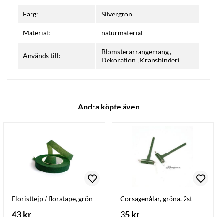
Färg:
Silvergrön
Material:
naturmaterial
Blomsterarrangemang
,
Används till:
Dekoration
,
Kransbinderi
Andra köpte även
Floristtejp / floratape, grön
Corsagenålar, gröna. 2st
43 kr
35 kr