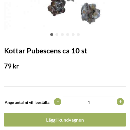
Kottar Pubescens ca 10 st
79
kr
-
+
Ange antal ni vill beställa:
Lägg i kundvagnen