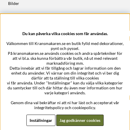
Bilder
Höstkransar
Julkransar
Du kan påverka vilka cookies som får användas.
Företagsuppgifter
Välkommen till Kransmakaren.se en butik fylld med dekorationer,
Kransmakaren.se
pynt och pyssel.
Epost:
support@kransmakaren.se
På kransmakaren.se används cookies och andra spårtekniker för
att vi bl.a. ska kunna förbättra vår butik, nå ut med relevant
marknadsföring mm.
Detta innebär att vi får tillgång och lagrar information om den
enhet du använder. Vi värnar om din integritet och vi ber dig
därför att ta ställning till vilka cookies
vi får använda. Under "Inställningar" kan du välja vilka kategorier
du samtycker till och där hittar du även mer information om hur
varje kategori används.
Genom dina val bekräftar ni att ni har läst och accepterat vår
integritetspolicy och cookiepolicy.
Inställningar
Jag godkänner cookies