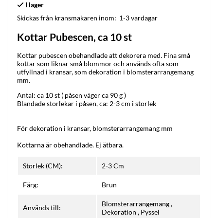
Skickas från kransmakaren inom:
1-3 vardagar
Kottar Pubescen, ca 10 st
Kottar pubescen obehandlade att dekorera med. Fina små
kottar som liknar små blommor och används ofta som
utfyllnad i kransar, som dekoration i blomsterarrangemang
mm.
Antal: ca 10 st ( påsen väger ca 90 g )
Blandade storlekar i påsen, ca: 2-3 cm i storlek
För dekoration i kransar, blomsterarrangemang mm
Kottarna är obehandlade. Ej ätbara.
Storlek (CM):
2-3 Cm
Färg:
Brun
Blomsterarrangemang
,
Används till:
Dekoration
,
Pyssel