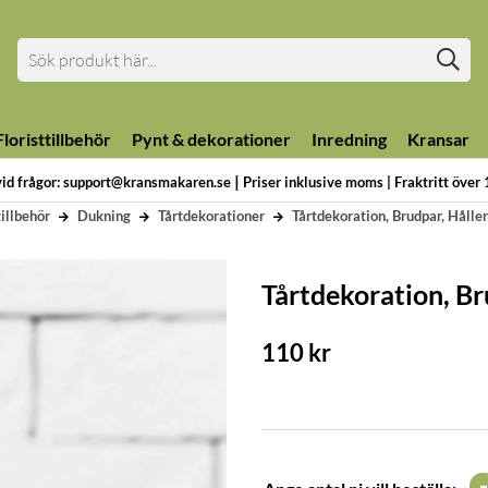
loristtillbehör
Pynt & dekorationer
Inredning
Kransar
|
vid frågor: support@kransmakaren.se
Priser inklusive moms | Fraktritt över
illbehör
Dukning
Tårtdekorationer
Tårtdekoration, Brudpar, Håller
Tårtdekoration, Br
110
kr
-