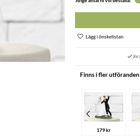
Ange antal ni vill beställa:
Fri 
Finns i fler utföranden
179 kr