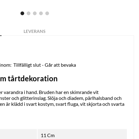
LEVERANS
 inom:
Tillfälligt slut - Går att bevaka
om tårtdekoration
ler varandra i hand. Bruden har en skimrande vit
er och glitterinslag. Slöja och diadem, pärlhalsband och
är klädd i svart kostym, svart fluga, vit skjorta och svarta
11 Cm