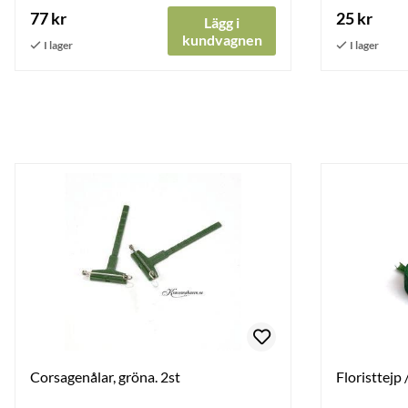
77 kr
25 kr
Lägg i
kundvagnen
Corsagenålar, gröna. 2st
Floristtejp 