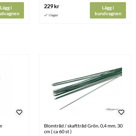
229 kr
Lägg i
Lägg i
ndvagnen
kundvagnen
cm
Blomtråd / skafttråd Grön. 0,4 mm. 30
cm ( ca 60 st )