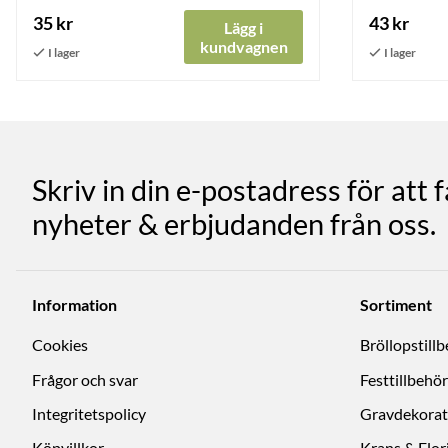
35 kr
43 kr
Lägg i
kundvagnen
Skriv in din e-postadress för att 
nyheter & erbjudanden från oss.
Information
Sortiment
Cookies
Bröllopstill
Frågor och svar
Festtillbehör
Integritetspolicy
Gravdekorat
Köpvillkor
Krans & Flori