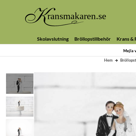
Skolavslutning
Bröllopstillbehör
Krans & F
Mejla 
Hem
Bröllopst