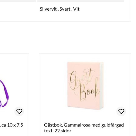
Silvervit
,
Svart
,
Vit
 ca 10 x 7,5
Gästbok, Gammalrosa med guldfärgad
text. 22 sidor