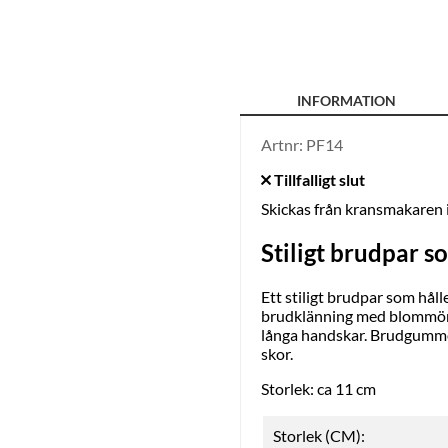
INFORMATION
Artnr:
PF14
Skickas från kransmakaren
Stiligt brudpar s
Ett stiligt brudpar som hål
brudklänning med blommönst
långa handskar. Brudgummen 
skor.
Storlek: ca 11 cm
Storlek (CM):