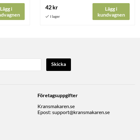
42 kr
Lägg i
Lägg i
ndvagnen
kundvagnen
Skicka
Företagsuppgifter
Kransmakaren.se
Epost:
support@kransmakaren.se