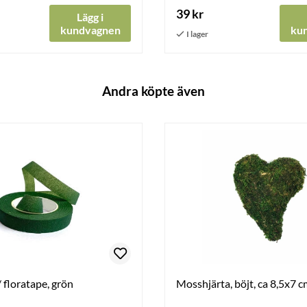
39 kr
Lägg i
kundvagnen
ku
Andra köpte även
/ floratape, grön
Mosshjärta, böjt, ca 8,5x7 