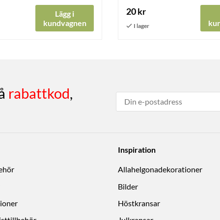
20 kr
Lägg i
kundvagnen
ku
få
rabattkod
,
Inspiration
behör
Allahelgonadekorationer
Bilder
ioner
Höstkransar
sttillbehör
Julkransar