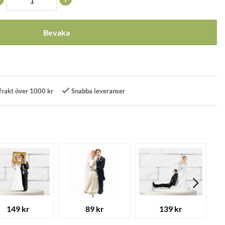
Bevaka
frakt över 1000 kr
Snabba leveranser
149 kr
89 kr
139 kr