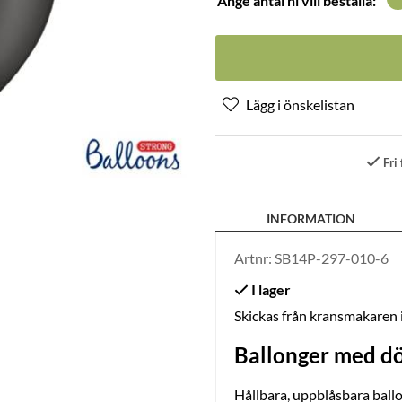
Ange antal ni vill beställa:
Fri 
INFORMATION
Artnr:
SB14P-297-010-6
Skickas från kransmakaren
Ballonger med dö
Hållbara, uppblåsbara ball