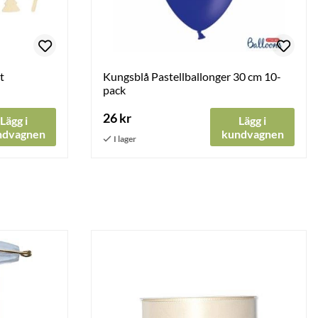
t
Kungsblå Pastellballonger 30 cm 10-
pack
26 kr
Lägg i
Lägg i
ndvagnen
kundvagnen