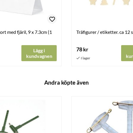
rt med fjäril, 9 x 7.3cm (1
Träfigurer / etiketter. ca 12 s
78 kr
Lägg i
kundvagnen
ku
Andra köpte även