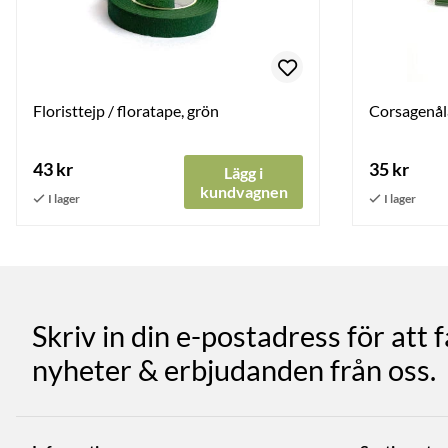
Floristtejp / floratape, grön
Corsagenåla
43 kr
35 kr
Lägg i
kundvagnen
Skriv in din e-postadress för att 
nyheter & erbjudanden från oss.