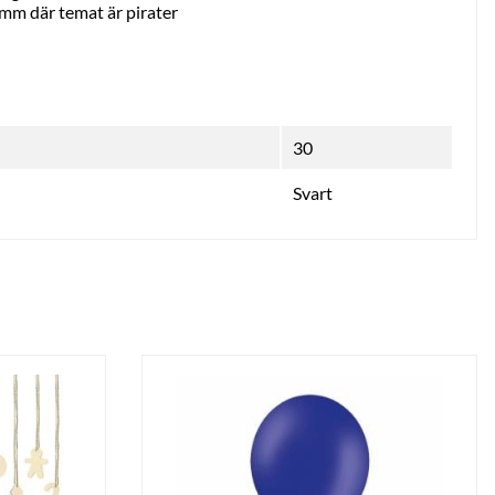
s mm där temat är pirater
30
Svart