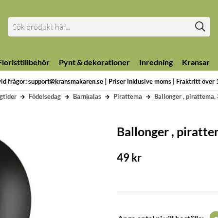
loristtillbehör
Pynt & dekorationer
Inredning
Kransar
|
vid frågor: support@kransmakaren.se
Priser inklusive moms | Fraktritt över
gtider
Födelsedag
Barnkalas
Pirattema
Ballonger , pirattema, 
Ballonger , piratte
49
kr
-