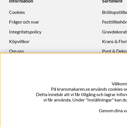
Information
Sortiment
Cookies
Bröllopstill
Frågor och svar
Festtillbehör
Integritetspolicy
Gravdekorat
Köpvillkor
Krans & Flori
Om oss
Pynt & Deko
Ångra köp
Välkomm
På kransmakaren.se används cookies och
Detta innebär att vi får tillgång och lagrar info
vi får använda. Under "Inställningar" kan du
Genom dina val 