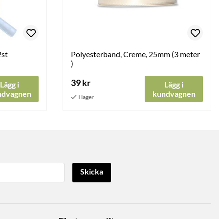
2st
Polyesterband, Creme, 25mm (3 meter
)
39 kr
Lägg i
Lägg i
ndvagnen
kundvagnen
Skicka