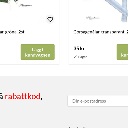
r, gröna. 2st
Corsagenålar, transparant. 
35 kr
Lägg i
kundvagnen
ku
få
rabattkod
,