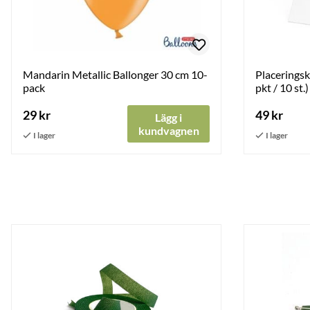
Mandarin Metallic Ballonger 30 cm 10-
Placeringsko
pack
pkt / 10 st.)
29 kr
49 kr
Lägg i
kundvagnen