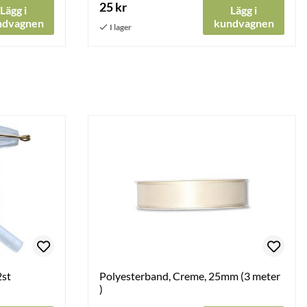
25 kr
Lägg i
Lägg i
ndvagnen
kundvagnen
2st
Polyesterband, Creme, 25mm (3 meter
)