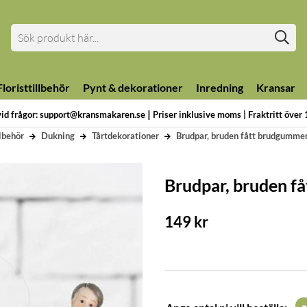
loristtillbehör
Pynt & dekorationer
Inredning
Kransar
|
vid frågor: support@kransmakaren.se
Priser inklusive moms | Fraktritt över
llbehör
Dukning
Tårtdekorationer
Brudpar, bruden fått brudgumme
Brudpar, bruden f
149
kr
-