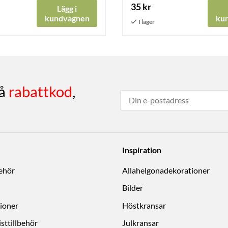
35 kr
Lägg i
kundvagnen
ku
få
rabattkod
,
Inspiration
behör
Allahelgonadekorationer
Bilder
ioner
Höstkransar
sttillbehör
Julkransar