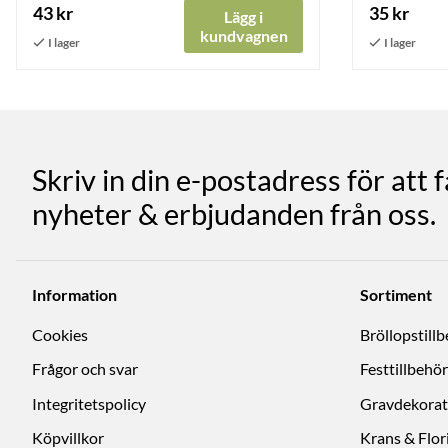
43 kr
35 kr
Lägg i
kundvagnen
Skriv in din e-postadress för att 
nyheter & erbjudanden från oss.
Information
Sortiment
Cookies
Bröllopstill
Frågor och svar
Festtillbehör
Integritetspolicy
Gravdekorat
Köpvillkor
Krans & Flori