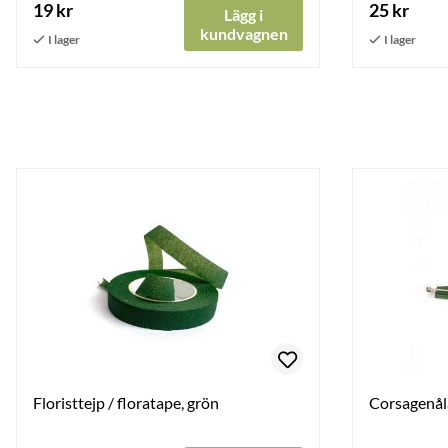
19 kr
25 kr
Lägg i
kundvagnen
Floristtejp / floratape, grön
Corsagenåla