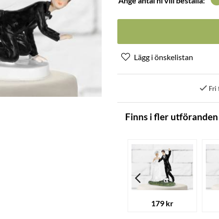
Ange antal ni vill beställa:
Fri 
Finns i fler utföranden
179 kr