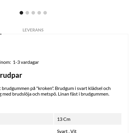
LEVERANS
 inom:
1-3 vardagar
brudpar
t brudgummen på "kroken". Brudgum i svart klädsel och
ing med brudslöja och metspö. Linan fäst i brudgummen.
13 Cm
Svart
,
Vit