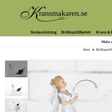
Skolavslutning
Bröllopstillbehör
Krans & F
Mejla 
Hem
Bröllopsti