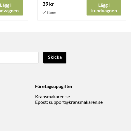
39 kr
Lägg i
Lägg i
ndvagnen
kundvagnen
Skicka
Företagsuppgifter
Kransmakaren.se
Epost:
support@kransmakaren.se