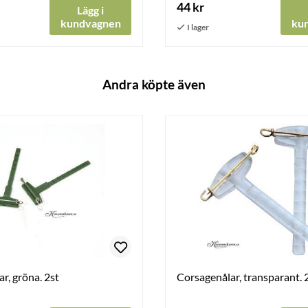
44 kr
Lägg i
kundvagnen
ku
Andra köpte även
r, gröna. 2st
Corsagenålar, transparant. 