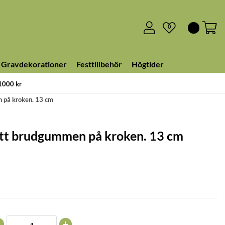
0
Gravdekorationer
Festtillbehör
Högtider
 1000 kr
n på kroken. 13 cm
ått brudgummen på kroken. 13 cm
+