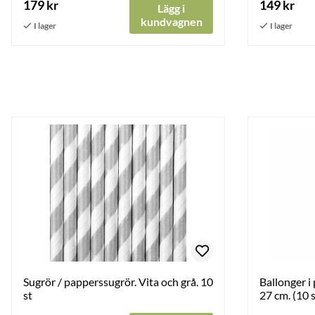
179 kr
149 kr
Lägg i
kundvagnen
Sugrör / papperssugrör. Vita och grå. 10
Ballonger i
st
27 cm. (10 s