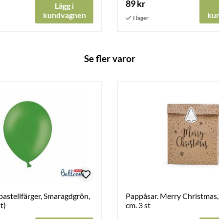
89 kr
Lägg i
kundvagnen
ku
Se fler varor
 pastellfärger, Smaragdgrön,
Pappåsar. Merry Christmas
t)
cm. 3 st