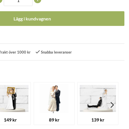
Lägg i kundvagnen
frakt över 1000 kr
Snabba leveranser
149 kr
89 kr
139 kr