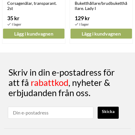
Corsagenålar, transparant.
Buketthållare/brudbuketthå
2st
llare. Lady I
35 kr
129 kr
Lägg i kundvagnen
Lägg i kundvagnen
Skriv in din e-postadress för
att få
rabattkod
, nyheter &
erbjudanden från oss.
Skicka