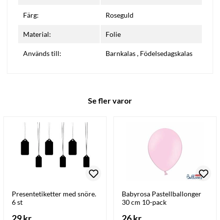
Färg:
Roseguld
Material:
Folie
Används till:
Barnkalas
,
Födelsedagskalas
Se fler varor
Presentetiketter med snöre.
Babyrosa Pastellballonger
6 st
30 cm 10-pack
29 kr
26 kr