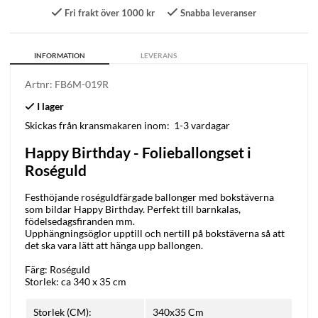
Fri frakt över 1000 kr
Snabba leveranser
INFORMATION
LEVERANS
Artnr:
FB6M-019R
Skickas från kransmakaren inom:
1-3 vardagar
Happy Birthday - Folieballongset i
Roséguld
Festhöjande roséguldfärgade ballonger med bokstäverna
som bildar Happy Birthday. Perfekt till barnkalas,
födelsedagsfiranden mm.
Upphängningsöglor upptill och nertill på bokstäverna så att
det ska vara lätt att hänga upp ballongen.
Färg: Roséguld
Storlek: ca 340 x 35 cm
Storlek (CM):
340x35 Cm