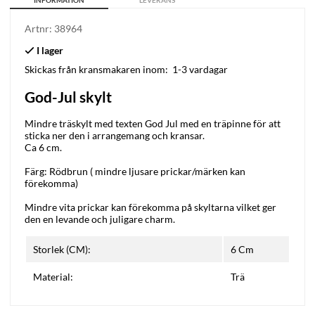
INFORMATION
LEVERANS
Artnr:
38964
Skickas från kransmakaren inom:
1-3 vardagar
God-Jul skylt
Mindre träskylt med texten God Jul med en träpinne för att
sticka ner den i arrangemang och kransar.
Ca 6 cm.
Färg: Rödbrun ( mindre ljusare prickar/märken kan
förekomma)
Mindre vita prickar kan förekomma på skyltarna vilket ger
den en levande och juligare charm.
Storlek (CM):
6 Cm
Material:
Trä