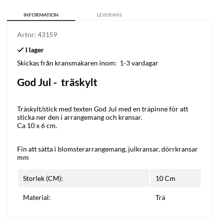
INFORMATION
LEVERANS
Artnr:
43159
Skickas från kransmakaren inom:
1-3 vardagar
God Jul - träskylt
Träskylt/stick med texten God Jul med en träpinne för att
sticka ner den i arrangemang och kransar.
Ca 10 x 6 cm.
Fin att sätta i blomsterarrangemang, julkransar, dörrkransar
mm
Storlek (CM):
10 Cm
Material:
Trä