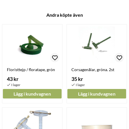
Andra köpte även
Floristtejp / floratape, grön
Corsagenålar, gröna. 2st
43 kr
35 kr
Lägg i kundvagnen
Lägg i kundvagnen