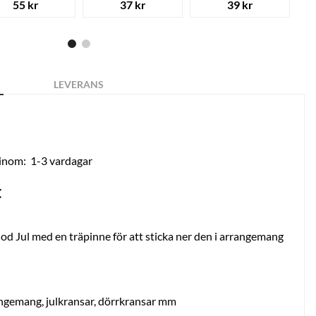
55 kr
37 kr
39 kr
LEVERANS
 inom:
1-3 vardagar
t
od Jul med en träpinne för att sticka ner den i arrangemang
rangemang, julkransar, dörrkransar mm