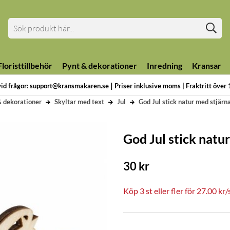
loristtillbehör
Pynt & dekorationer
Inredning
Kransar
|
vid frågor: support@kransmakaren.se
Priser inklusive moms | Fraktritt över
& dekorationer
Skyltar med text
Jul
God Jul stick natur med stjärna
God Jul stick natur
30
kr
Köp
3 st
eller fler för
27.00
kr
/