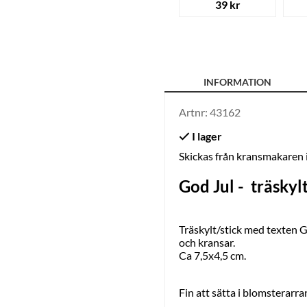
39 kr
INFORMATION
Artnr:
43162
Skickas från kransmakaren
God Jul - träskyl
Träskylt/stick med texten G
och kransar.
Ca 7,5x4,5 cm.
Fin att sätta i blomsterar