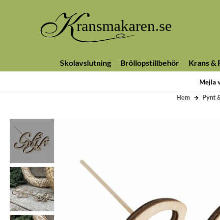
Skolavslutning
Bröllopstillbehör
Krans & F
Mejla 
Hem
Pynt 