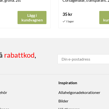
r, gröna. 2st
Corsagenålar, transparant. 
35 kr
Lägg i
kundvagnen
ku
få
rabattkod
,
Inspiration
behör
Allahelgonadekorationer
Bilder