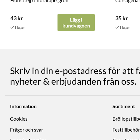
Floristtejp / floratape, grön
Corsagenåla
43 kr
35 kr
Lägg i
kundvagnen
Skriv in din e-postadress för att 
nyheter & erbjudanden från oss.
Information
Sortiment
Cookies
Bröllopstill
Frågor och svar
Festtillbehör