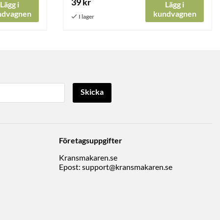
39 kr
Lägg i
Lägg i
ndvagnen
kundvagnen
Skicka
Företagsuppgifter
Kransmakaren.se
Epost:
support@kransmakaren.se