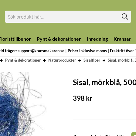
loristtillbehör
Pynt & dekorationer
Inredning
Kransar
|
vid frågor: support@kransmakaren.se
Priser inklusive moms | Fraktritt över
Pynt & dekorationer
Naturprodukter
Sisalfiber
Sisal, mörkblå,
Sisal, mörkblå, 50
398
kr
-