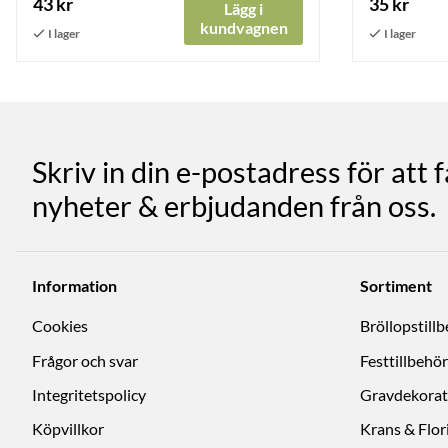
43 kr
35 kr
Lägg i
kundvagnen
Skriv in din e-postadress för att 
nyheter & erbjudanden från oss.
Information
Sortiment
Cookies
Bröllopstill
Frågor och svar
Festtillbehör
Integritetspolicy
Gravdekorat
Köpvillkor
Krans & Flori