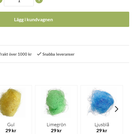
Lägg i kundvagnen
frakt över 1000 kr
Snabba leveranser
Gul
Limegrön
Ljusblå
29 kr
29 kr
29 kr