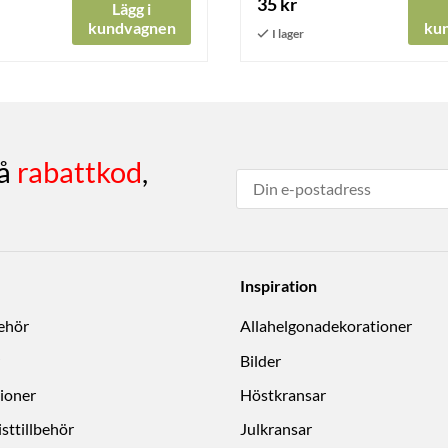
35 kr
Lägg i
kundvagnen
ku
få
rabattkod
,
Inspiration
behör
Allahelgonadekorationer
Bilder
ioner
Höstkransar
sttillbehör
Julkransar