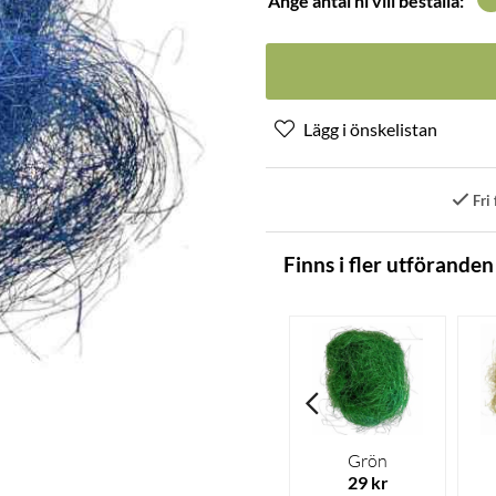
Ange antal ni vill beställa:
Fri 
Finns i fler utföranden
Grön
29 kr