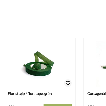
Floristtejp / floratape, grön
Corsagenåla