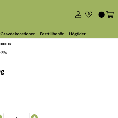
0
Gravdekorationer
Festtillbehör
Högtider
 1000 kr
 500g
0g
+