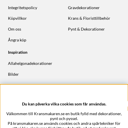
Integritetspolicy
Gravdekorationer
Köpvillkor
Krans & Floristtillbehör
Om oss
Pynt & Dekorationer
Ångra köp
Inspiration
Allahelgonadekorationer
Bilder
Höstkransar
Julkransar
Du kan påverka vilka cookies som får användas.
Företagsuppgifter
Välkommen till Kransmakaren.se en butik fylld med dekorationer,
Kransmakaren.se
pynt och pyssel.
Epost:
support@kransmakaren.se
På kransmakaren.se används cookies och andra spårtekniker för