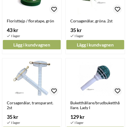
Floristtejp / floratape, grön
Corsagenålar, gröna. 2st
43 kr
35 kr
Lägg i kundvagnen
Lägg i kundvagnen
Corsagenålar, transparant.
Buketthållare/brudbuketthå
2st
llare. Lady I
35 kr
129 kr