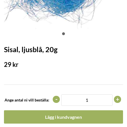
Sisal, ljusblå, 20g
29
kr
-
+
Ange antal ni vill beställa:
Lägg i kundvagnen